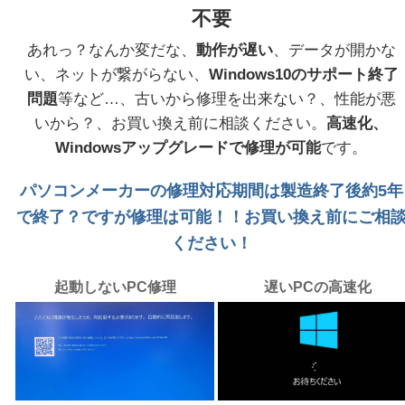
不要
あれっ？なんか変だな、
動作が遅い
、データが開かな
い、ネットが繋がらない、
Windows10のサポート終了
問題
等など…、古いから修理を出来ない？、性能が悪
いから？、お買い換え前に相談ください。
高速化、
Windowsアップグレードで修理が可能
です。
パソコンメーカーの修理対応期間は製造終了後約5年
で終了？ですが修理は可能！！お買い換え前にご相
ください！
起動しないPC修理
遅いPCの高速化