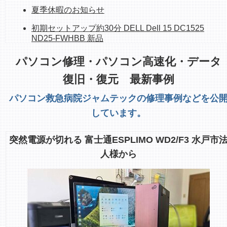
夏季休暇のお知らせ
初期セットアップ約30分 DELL Dell 15 DC1525
ND25-FWHBB 新品
持ち帰れます！ NEC PC-GE33EJYA2 512GB
パソコン修理・パソコン高速化・データ
SSD、16G、OfficeH&B
復旧・復元 最新事例
ホームページシステム更新作業中のお知らせ
パソコン救急病院ジャムテックの修理事例などを公
整備済み中古デスクトップPC 販売中 富士通
しています。
ESPLIMO D586/M
整備済み中古PC販売中 富士通FH70/D1 1TB
突然電源が切れる 富士通ESPLIMO WD2/F3 水戸市
SSD/Corei7/8GB/23.8インチ/Office
人様から