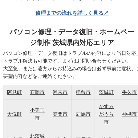
修理までの流れを詳しく見る↗
パソコン修理・データ復旧・ホームペー
ジ制作 茨城県内対応エリア
パソコン修理・データ復旧はトラブルの内容により当日対応
トラブル解決も可能です。まずはお問い合わせください。
大至急、または遠方からお持込みの場合は必ず事前に症状、
要望内容などをご連絡ください。
阿見町
石岡市
潮来市
稲敷市
茨城町
牛久市
かすみ
小美玉
大洗町
笠間市
鹿嶋市
がうら
神栖市
市
市
北茨城