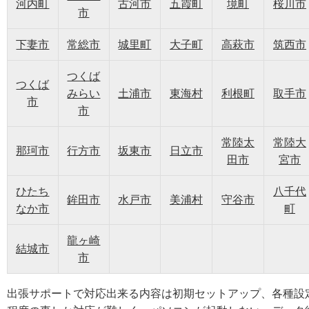
河内町
古河市
五霞町
境町
桜川市
市
下妻市
常総市
城里町
大子町
高萩市
筑西市
つくば
つくば
みらい
土浦市
東海村
利根町
取手市
市
市
常陸太
常陸大
那珂市
行方市
坂東市
日立市
田市
宮市
ひたち
八千代
鉾田市
水戸市
美浦村
守谷市
なか市
町
龍ヶ崎
結城市
市
出張サポートで対応出来る内容は初期セットアップ、各種設