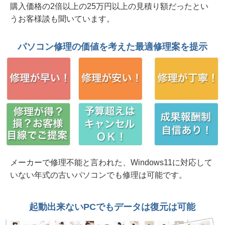
購入価格の2倍以上の25万円以上の見積り額だったとい
2026年 8月 3日 起動不能 NECノート VasaPro
うお客様談も聞いています。
VF-G 原因はメモリー故障だった 水戸市
2026年 8月 3日 音が出ない、WiFiが繋がらな
パソコン修理の価値を考えた最適修理案を提示
い、動作も遅い マウスコンピュータ 水戸市
2026年 8月 3日 当社修理記事を見てご来店
SSD故障 東芝 dynabook SZ/LSB 水戸市
2026年 7月30日 起動不能/職場環境改善 富士通
ESPLIMO D587/RX 笠間市法人様から
2026年 7月30日 水戸市法人様 NEC PC コーヒ
ー零しでキーボード交換修理
メーカーで修理不能と言われた、Windows11に対応して
いない年式の古いパソコンでも修理は可能です。
2026年 7月30日 Insert system disk in drive... 起
動不能 Dynabook B65/HV ひたちなか市から
起動出来ないPCでもデータは復元は可能
2026年 7月30日 2in1 HP ENVY x360 15インチ
モデル ヒンジ部分破損 日立市個人様から