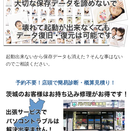
2026年 7月26日 購入2か月 落下で画面破損 富
士通FMV U500-K3 水戸市
2026年 7月25日 コーラ零しで起動不能 富士通
Lifebook AH50/D3 鉾田市個人様
2026年 7月19日 またまたヒンジ部分の破損
DELL Inspiron15 3520 水戸市
起動出来ないから保存データも消えた？そんな事はない
のでご相談ください。
2026年 7月19日 初期セットアップ約30分
DELL Dell 15 DC1525 ND25-FWHBB 新品
予約不要！店頭で簡易診断・概算見積り！
2026年 7月19日 持ち帰れます！ NEC PC-
GE33EJYA2 512GB SSD、16G、OfficeH&B
2026年 7月19日 起動に4時間？起動後も全く動
かない 富士通Lifebook WA2/A3 2016年製
2026年 7月16日 ASUS VIVOBook ヒンジ部分