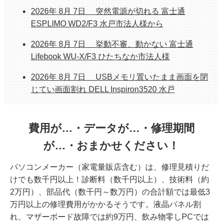
ホームページシステム更新作業中のお知らせ
2026年 8月 7日 突然電源が切れる 富士通
整備済み中古デスクトップPC 販売中 富士通
ESPLIMO WD2/F3 水戸市法人様から
ESPLIMO D586/M
2026年 8月 7日 挙動不審、動かない 富士通
整備済み中古PC販売中 富士通FH70/D1 1TB
Lifebook WU-X/F3 ひたちなか市法人様
SSD/Corei7/8GB/23.8インチ/Office
2026年 8月 7日 USBメモリ置いたまま画面を閉
じてい画面割れ DELL Inspiron3520 水戸
2026年 8月 6日 初期セットアップ込み販売 新
品NEC PC Core
費用が…・データが…・修理期間
i5/16GB/SSD512/Office2024H&B
が…・おまかせください！
2026年 8月 6日 挙動不審PC大幅改善 HP
パソコンメーカー（家電量販店含む）は、修理見積りだ
ProDesk 400 G7 桜川市法人様
けでも数千円以上！診断料（数千円以上）、技術料（約
2026年 8月 4日 起動不能 2019年モデル 富士通
2万円）、部品代（数千円～数万円）の合計額では最低3
Lifebook AH79/D3 SSD故障 データ復旧修理 つく
万円以上の修理費用がかかるそうです。液晶パネル割
ば市
れ、マザーボード故障では約9万円、飲み物零しPCでは