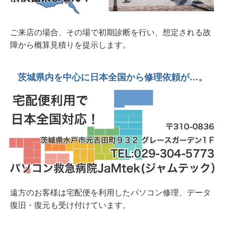
破損 開きにくいのでテープ止め 水戸市
2026年 7月 9日 20年前の若かりし思い出を復元
ご来店の場合、その場で初期診断を行い、想定される故
したい。他社様見積り額十数万円 SONY
障から概算見積りを提示します。
USB4GB
2026年 6月23日 パスワード忘れ？入力出来な
茨城県内を中心に日本全国から修理依頼が…。
い？Lenovo Thikpad X395水戸市
2026年 6月20日 整備済み中古デスクトップPC
販売中 富士通ESPLIMO D586/M
2026年 6月 8日 水戸市法人様から 壊れにくい
事務用デスクトップパソコンオーダー
2026年 6月 7日 整備済み中古PC販売中 富士通
FH70/D1 1TB SSD/Corei7/8GB/23.8インチ/Office
遠方のお客様は宅配便を利用したパソコン修理、データ
復旧・復元も受け付けています。