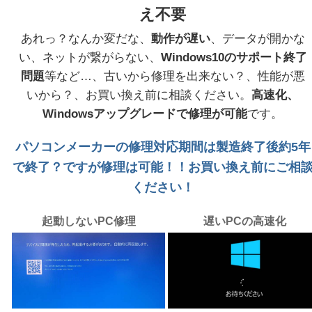
え不要
あれっ？なんか変だな、
動作が遅い
、データが開かな
い、ネットが繋がらない、
Windows10のサポート終了
問題
等など…、古いから修理を出来ない？、性能が悪
いから？、お買い換え前に相談ください。
高速化、
Windowsアップグレードで修理が可能
です。
パソコンメーカーの修理対応期間は製造終了後約5年
で終了？ですが修理は可能！！お買い換え前にご相
ください！
起動しないPC修理
遅いPCの高速化