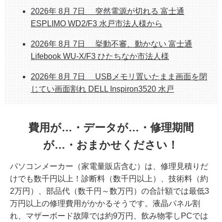
ホームページシステム更新作業中のお知らせ
2026年 8月 7日 突然電源が切れる 富士通
整備済み中古デスクトップPC 販売中 富士通
ESPLIMO WD2/F3 水戸市法人様から
ESPLIMO D586/M
2026年 8月 7日 挙動不審、動かない 富士通
整備済み中古PC販売中 富士通FH70/D1 1TB
Lifebook WU-X/F3 ひたちなか市法人様
SSD/Corei7/8GB/23.8インチ/Office
2026年 8月 7日 USBメモリ置いたまま画面を閉
じてい画面割れ DELL Inspiron3520 水戸
2026年 8月 6日 初期セットアップ込み販売 新
品NEC PC Core
費用が…・データが…・修理期間
i5/16GB/SSD512/Office2024H&B
が…・おまかせください！
2026年 8月 6日 挙動不審PC大幅改善 HP
パソコンメーカー（家電量販店含む）は、修理見積りだ
ProDesk 400 G7 桜川市法人様
けでも数千円以上！診断料（数千円以上）、技術料（約
2026年 8月 4日 起動不能 2019年モデル 富士通
2万円）、部品代（数千円～数万円）の合計額では最低3
Lifebook AH79/D3 SSD故障 データ復旧修理 つく
万円以上の修理費用がかかるそうです。液晶パネル割
ば市
れ、マザーボード故障では約9万円、飲み物零しPCでは