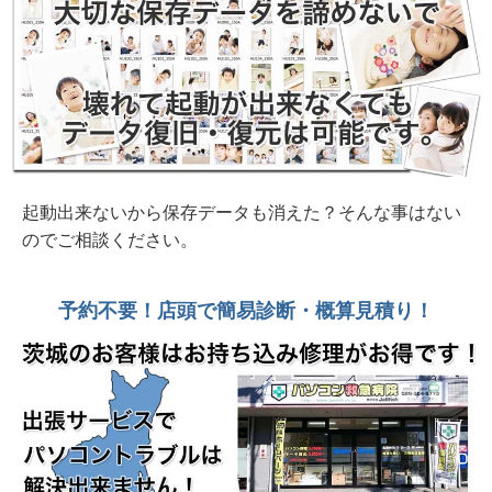
2026年 7月26日 購入2か月 落下で画面破損 富
士通FMV U500-K3 水戸市
2026年 7月25日 コーラ零しで起動不能 富士通
Lifebook AH50/D3 鉾田市個人様
2026年 7月19日 またまたヒンジ部分の破損
DELL Inspiron15 3520 水戸市
起動出来ないから保存データも消えた？そんな事はない
のでご相談ください。
2026年 7月19日 初期セットアップ約30分
DELL Dell 15 DC1525 ND25-FWHBB 新品
予約不要！店頭で簡易診断・概算見積り！
2026年 7月19日 持ち帰れます！ NEC PC-
GE33EJYA2 512GB SSD、16G、OfficeH&B
2026年 7月19日 起動に4時間？起動後も全く動
かない 富士通Lifebook WA2/A3 2016年製
2026年 7月16日 ASUS VIVOBook ヒンジ部分