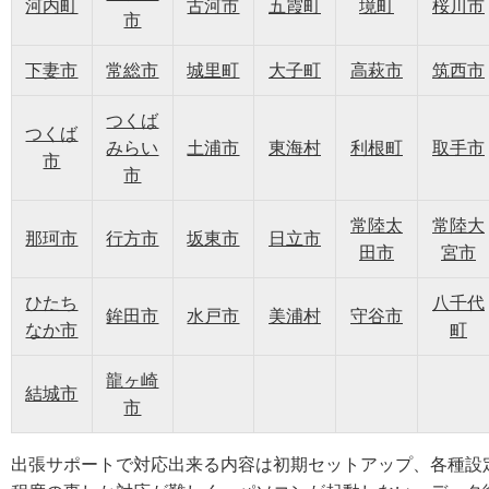
河内町
古河市
五霞町
境町
桜川市
市
下妻市
常総市
城里町
大子町
高萩市
筑西市
つくば
つくば
みらい
土浦市
東海村
利根町
取手市
市
市
常陸太
常陸大
那珂市
行方市
坂東市
日立市
田市
宮市
ひたち
八千代
鉾田市
水戸市
美浦村
守谷市
なか市
町
龍ヶ崎
結城市
市
出張サポートで対応出来る内容は初期セットアップ、各種設