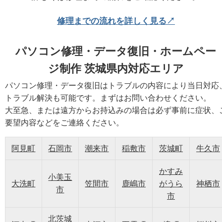
修理までの流れを詳しく見る↗
パソコン修理・データ復旧・ホームペー
ジ制作 茨城県内対応エリア
パソコン修理・データ復旧はトラブルの内容により当日対応
トラブル解決も可能です。まずはお問い合わせください。
大至急、または遠方からお持込みの場合は必ず事前に症状、
要望内容などをご連絡ください。
阿見町
石岡市
潮来市
稲敷市
茨城町
牛久市
かすみ
小美玉
大洗町
笠間市
鹿嶋市
がうら
神栖市
市
市
北茨城