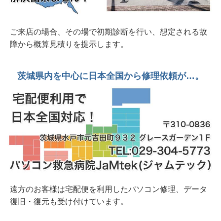
破損 開きにくいのでテープ止め 水戸市
2026年 7月 9日 20年前の若かりし思い出を復元
ご来店の場合、その場で初期診断を行い、想定される故
したい。他社様見積り額十数万円 SONY
障から概算見積りを提示します。
USB4GB
2026年 6月23日 パスワード忘れ？入力出来な
茨城県内を中心に日本全国から修理依頼が…。
い？Lenovo Thikpad X395水戸市
2026年 6月20日 整備済み中古デスクトップPC
販売中 富士通ESPLIMO D586/M
2026年 6月 8日 水戸市法人様から 壊れにくい
事務用デスクトップパソコンオーダー
2026年 6月 7日 整備済み中古PC販売中 富士通
FH70/D1 1TB SSD/Corei7/8GB/23.8インチ/Office
遠方のお客様は宅配便を利用したパソコン修理、データ
復旧・復元も受け付けています。