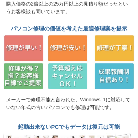
購入価格の2倍以上の25万円以上の見積り額だったとい
2026年 8月 3日 起動不能 NECノート VasaPro
うお客様談も聞いています。
VF-G 原因はメモリー故障だった 水戸市
2026年 8月 3日 音が出ない、WiFiが繋がらな
パソコン修理の価値を考えた最適修理案を提示
い、動作も遅い マウスコンピュータ 水戸市
2026年 8月 3日 当社修理記事を見てご来店
SSD故障 東芝 dynabook SZ/LSB 水戸市
2026年 7月30日 起動不能/職場環境改善 富士通
ESPLIMO D587/RX 笠間市法人様から
2026年 7月30日 水戸市法人様 NEC PC コーヒ
ー零しでキーボード交換修理
メーカーで修理不能と言われた、Windows11に対応して
いない年式の古いパソコンでも修理は可能です。
2026年 7月30日 Insert system disk in drive... 起
動不能 Dynabook B65/HV ひたちなか市から
起動出来ないPCでもデータは復元は可能
2026年 7月30日 2in1 HP ENVY x360 15インチ
モデル ヒンジ部分破損 日立市個人様から