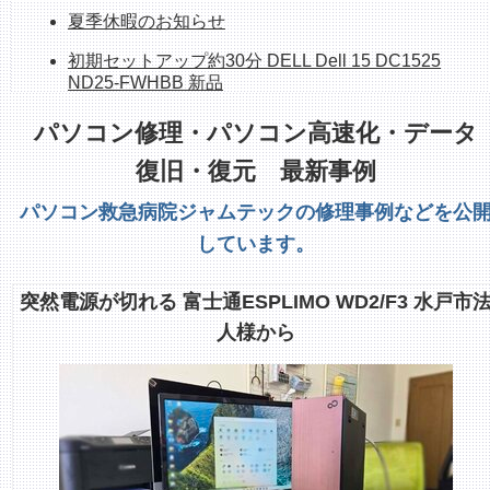
夏季休暇のお知らせ
初期セットアップ約30分 DELL Dell 15 DC1525
ND25-FWHBB 新品
持ち帰れます！ NEC PC-GE33EJYA2 512GB
パソコン修理・パソコン高速化・データ
SSD、16G、OfficeH&B
復旧・復元 最新事例
ホームページシステム更新作業中のお知らせ
パソコン救急病院ジャムテックの修理事例などを公
整備済み中古デスクトップPC 販売中 富士通
しています。
ESPLIMO D586/M
整備済み中古PC販売中 富士通FH70/D1 1TB
突然電源が切れる 富士通ESPLIMO WD2/F3 水戸市
SSD/Corei7/8GB/23.8インチ/Office
人様から