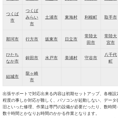
つくば
つくば
みらい
土浦市
東海村
利根町
取手市
市
市
常陸太
常陸大
那珂市
行方市
坂東市
日立市
田市
宮市
ひたち
八千代
鉾田市
水戸市
美浦村
守谷市
なか市
町
龍ヶ崎
結城市
市
出張サポートで対応出来る内容は初期セットアップ、各種設
程度の事しか対応が難しく、パソコンが起動しない、データ
旧といった修理、作業は専門の設備が必要だったり、数時間
数十時間とかなりお時間のかかる作業となります。