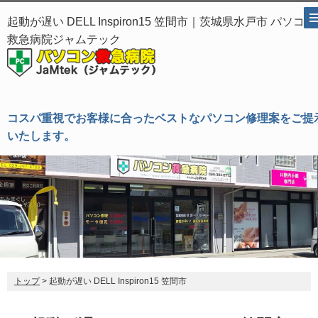
起動が遅い DELL Inspiron15 笠間市｜茨城県水戸市 パソコン
救急病院ジャムテック
コスパ重視でお客様に合ったベストなパソコン修理案をご提
いたします。
トップ
> 起動が遅い DELL Inspiron15 笠間市