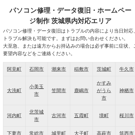
パソコン修理・データ復旧・ホームペー
ジ制作 茨城県内対応エリア
パソコン修理・データ復旧はトラブルの内容により当日対応
トラブル解決も可能です。まずはお問い合わせください。
大至急、または遠方からお持込みの場合は必ず事前に症状、
要望内容などをご連絡ください。
阿見町
石岡市
潮来市
稲敷市
茨城町
牛久市
かすみ
小美玉
大洗町
笠間市
鹿嶋市
がうら
神栖市
市
市
北茨城
河内町
古河市
五霞町
境町
桜川市
市
下妻市
常総市
城里町
大子町
高萩市
筑西市