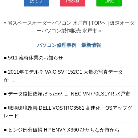
はてブ
Pocket
LINE
« 省スペースオーダーパソコン 水戸市
|
TOPへ
|
爆速オーダ
ーパソコン製作販売 水戸市 »
パソコン修理事例 最新情報
5/11 臨時休業のお知らせ
2011年モデル？ VAIO SVF152C1 大量の写真データ
が...。
データ復旧依頼だったが...。NEC VN770LS1YR 水戸市
職場環境改善 DELL VOSTRO3581 高速化・OSアップグ
レード
ヒンジ部分破損 HP ENVY X360 ひたちなか市から