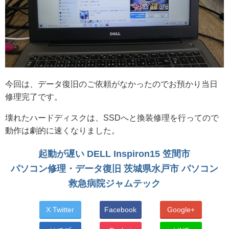
今回は、データ復旧のご依頼がなかったのでお預かり当日
修理完了です。
壊れたハードディスクは、SSDへと換装修理を行ってので
動作は劇的に速くなりました。
起動が遅い DELL Inspiron15 笠間市
パソコン修理・データ復旧 茨城県水戸市 パソコン
救急病院ジャムテック
X Twitter
Facebook
Google+