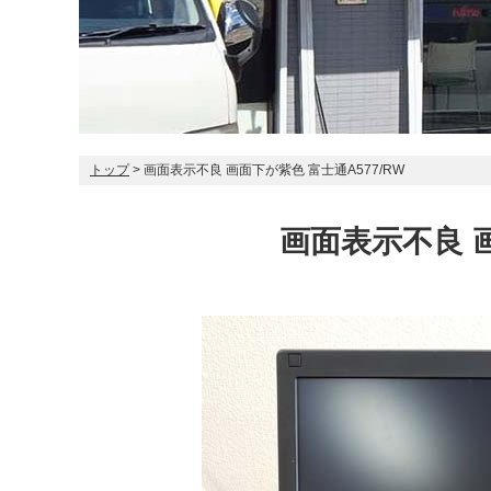
トップ
> 画面表示不良 画面下が紫色 富士通A577/RW
画面表示不良 画