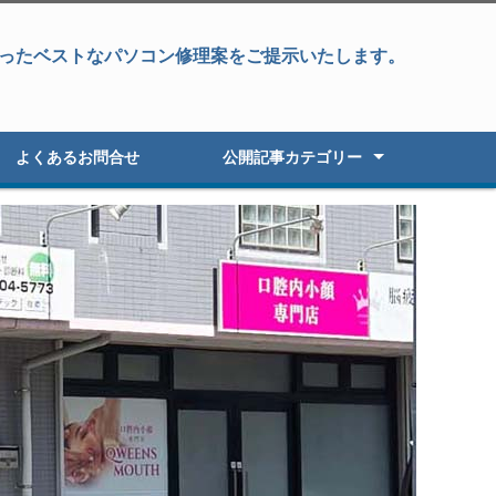
ったベストなパソコン修理案をご提示いたします。
よくあるお問合せ
公開記事カテゴリー
パソコン修理
データ復旧&パソコン修理
データ復旧・復元
液晶パネル修理
パソコン高速化
オーダーパソコン
Windowsアップグレード
パソコン初期セットアップ
パソコン販売