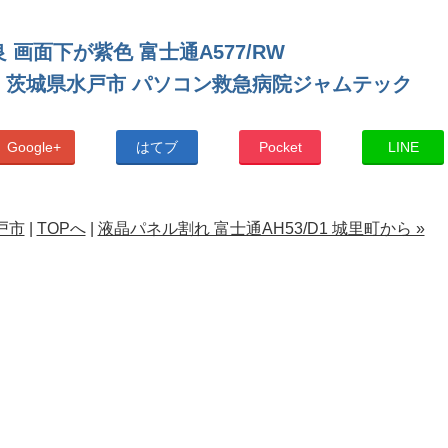
 画面下が紫色 富士通A577/RW
 茨城県水戸市 パソコン救急病院ジャムテック
Google+
はてブ
Pocket
LINE
水戸市
|
TOPへ
|
液晶パネル割れ 富士通AH53/D1 城里町から »