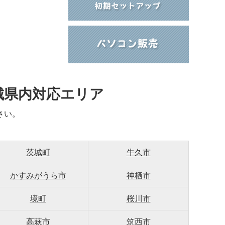
城県内対応エリア
さい。
茨城町
牛久市
かすみがうら市
神栖市
境町
桜川市
高萩市
筑西市