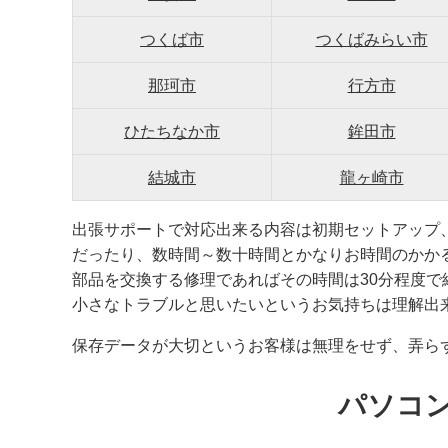
つくば市
つくばみらい市
那珂市
行方市
ひたちなか市
鉾田市
結城市
龍ヶ崎市
出張サポートで対応出来る内容は初期セットアップ
だったり、数時間～数十時間とかなりお時間のかか
部品を交換する修理であればその時間は30分程度
小さなトラブルと思いたいというお気持ちは理解出
保存データが大切というお客様は無理をせず、弄ら
パソコ