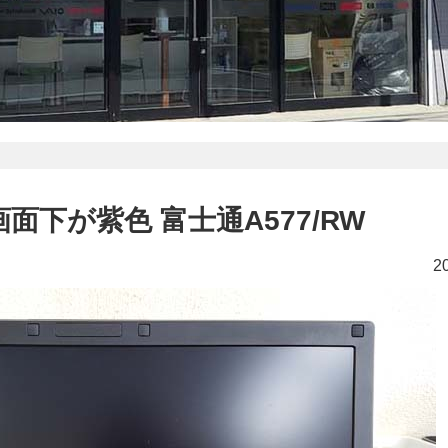
面下が紫色 富士通A577/RW
2