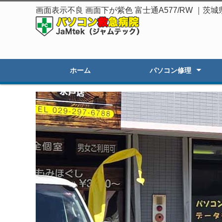
画面表示不良 画面下が紫色 富士通A577/RW ｜
ホーム
パソコン修理
起動しないPC修理
遅いPCの高速化
初期セットアップ
画面割れ・表示不良
OSアップグレード
オーダーPC製作・販売
その他のトラブル