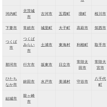
北茨城
河内町
古河市
五霞町
境町
桜川市
市
下妻市
常総市
城里町
大子町
高萩市
筑西市
つくば
つくば
みらい
土浦市
東海村
利根町
取手市
市
市
常陸太
常陸大
那珂市
行方市
坂東市
日立市
田市
宮市
ひたち
八千代
鉾田市
水戸市
美浦村
守谷市
なか市
町
龍ヶ崎
結城市
市