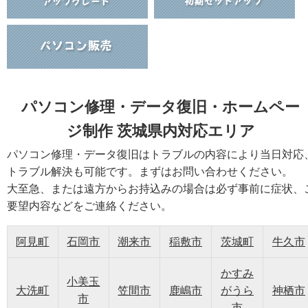
パソコン修理・データ復旧・ホームペー
ジ制作 茨城県内対応エリア
パソコン修理・データ復旧はトラブルの内容により当日対応
トラブル解決も可能です。まずはお問い合わせください。
大至急、または遠方からお持込みの場合は必ず事前に症状、
要望内容などをご連絡ください。
阿見町
石岡市
潮来市
稲敷市
茨城町
牛久市
かすみ
小美玉
大洗町
笠間市
鹿嶋市
がうら
神栖市
市
市