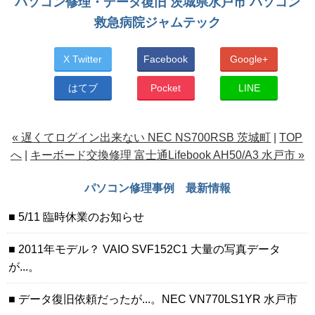
パソコン修理・データ復旧 茨城県水戸市 パソコン
救急病院ジャムテック
X Twitter
Facebook
Google+
はてブ
Pocket
LINE
« 遅くてログイン出来ない NEC NS700RSB 茨城町
|
TOP
へ
|
キーボード交換修理 富士通Lifebook AH50/A3 水戸市 »
パソコン修理事例 最新情報
5/11 臨時休業のお知らせ
2011年モデル？ VAIO SVF152C1 大量の写真データ
が...。
データ復旧依頼だったが...。NEC VN770LS1YR 水戸市