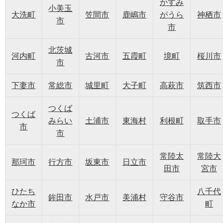
かすみ
小美玉
大洗町
笠間市
鹿嶋市
がうら
神栖市
市
市
北茨城
河内町
古河市
五霞町
境町
桜川市
市
下妻市
常総市
城里町
大子町
高萩市
筑西市
つくば
つくば
みらい
土浦市
東海村
利根町
取手市
市
市
常陸太
常陸大
那珂市
行方市
坂東市
日立市
田市
宮市
ひたち
八千代
鉾田市
水戸市
美浦村
守谷市
なか市
町