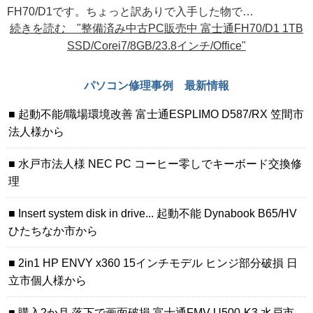
FH70/D1です。ちょっと訳ありで入手した物で…
続きを読む "整備済み中古PC販売中 富士通FH70/D1 1TB
SSD/Corei7/8GB/23.8インチ/Office"
パソコン修理事例 最新情報
起動不能/職場環境改善 富士通ESPLIMO D587/RX 笠間市
法人様から
水戸市法人様 NEC PC コーヒー零しでキーボード交換修
理
Insert system disk in drive... 起動不能 Dynabook B65/HV
ひたちなか市から
2in1 HP ENVY x360 15インチモデル ヒンジ部分破損 日
立市個人様から
購入2か月 落下で画面破損 富士通FMV U500-K3 水戸市