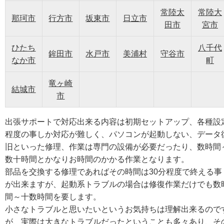
常陸太
常陸大
那珂市
行方市
坂東市
日立市
田市
宮市
ひたち
八千代
鉾田市
水戸市
美浦村
守谷市
なか市
町
竜ヶ崎
結城市
市
出張サポートで対応出来る内容は初期セットアップ、各種設
程度の事しか対応が難しく、パソコンが起動しない、データ
旧といった修理、作業は専門の設備が必要だったり、数時間
数十時間とかなりお時間のかかる作業となります。
部品を交換する修理であればその時間は30分程度で終える事
が出来ますが、起動系トラブルの場合は修復作業だけでも数
間～十数時間を要します。
小さなトラブルと思いたいというお気持ちは理解出来るので
が、実際は大きなトラブルだったということも多々あり、そ