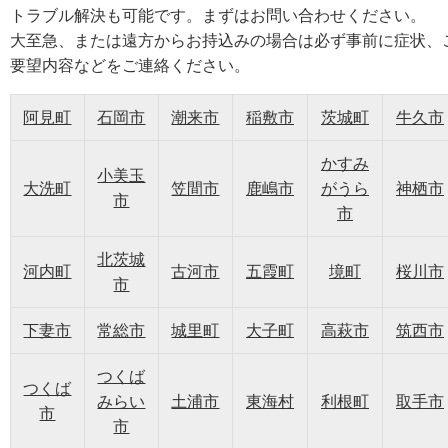
トラブル解決も可能です。まずはお問い合わせください。
大至急、または遠方からお持込みの場合は必ず事前に症状、
要望内容などをご連絡ください。
阿見町
石岡市
潮来市
稲敷市
茨城町
牛久市
かすみ
小美玉
大洗町
笠間市
鹿嶋市
がうら
神栖市
市
市
北茨城
河内町
古河市
五霞町
境町
桜川市
市
下妻市
常総市
城里町
大子町
高萩市
筑西市
つくば
つくば
みらい
土浦市
東海村
利根町
取手市
市
市