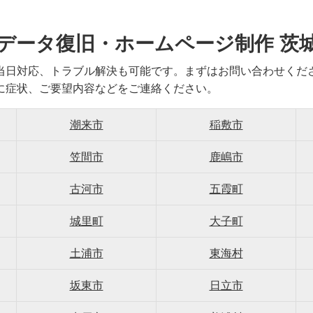
データ復旧・ホームページ制作 茨
当日対応、トラブル解決も可能です。まずはお問い合わせくだ
に症状、ご要望内容などをご連絡ください。
潮来市
稲敷市
笠間市
鹿嶋市
古河市
五霞町
城里町
大子町
土浦市
東海村
坂東市
日立市