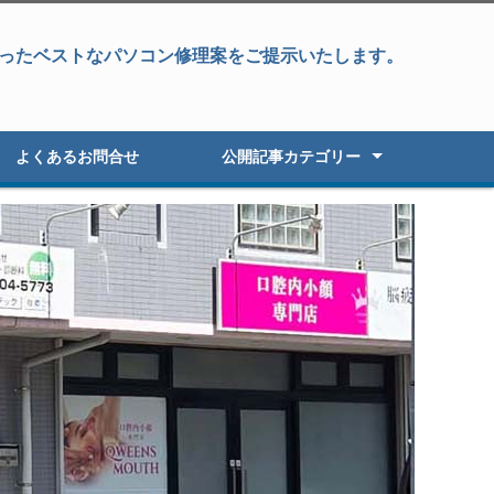
ったベストなパソコン修理案をご提示いたします。
よくあるお問合せ
公開記事カテゴリー
パソコン修理
データ復旧&パソコン修理
データ復旧・復元
液晶パネル修理
パソコン高速化
オーダーパソコン
Windowsアップグレード
パソコン初期セットアップ
パソコン販売