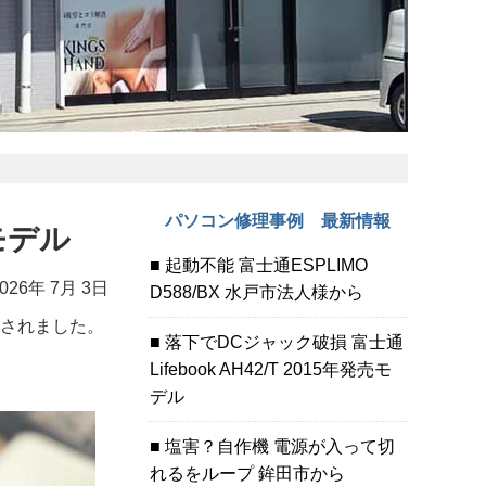
パソコン修理事例 最新情報
売モデル
起動不能 富士通ESPLIMO
026年 7月 3日
D588/BX 水戸市法人様から
店されました。
落下でDCジャック破損 富士通
Lifebook AH42/T 2015年発売モ
デル
塩害？自作機 電源が入って切
れるをループ 鉾田市から