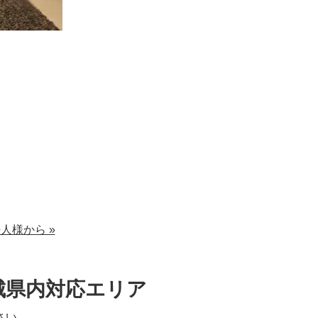
法人様から »
城県内対応エリア
さい。