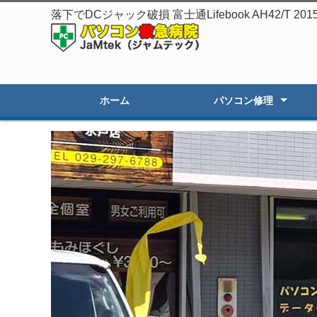
落下でDCジャック破損 富士通Lifebook AH42/
ホーム
パソコン修理
起動しないPC修理
遅いPCの高速化
初期セットアップ
画面割れ・表示不良
OSアップグレード
オーダーPC製作・販売
その他のトラブル