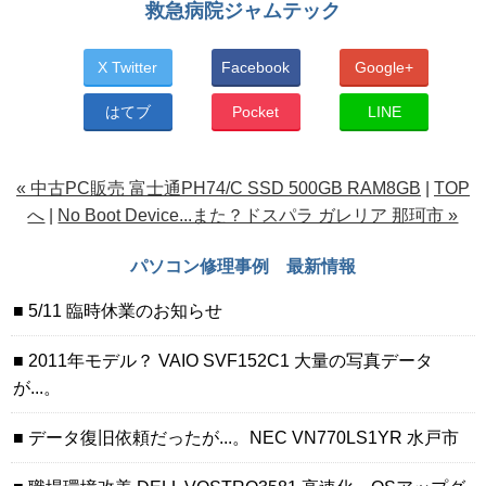
救急病院ジャムテック
X Twitter
Facebook
Google+
はてブ
Pocket
LINE
« 中古PC販売 富士通PH74/C SSD 500GB RAM8GB
|
TOP
へ
|
No Boot Device...また？ドスパラ ガレリア 那珂市 »
パソコン修理事例 最新情報
5/11 臨時休業のお知らせ
2011年モデル？ VAIO SVF152C1 大量の写真データ
が...。
データ復旧依頼だったが...。NEC VN770LS1YR 水戸市