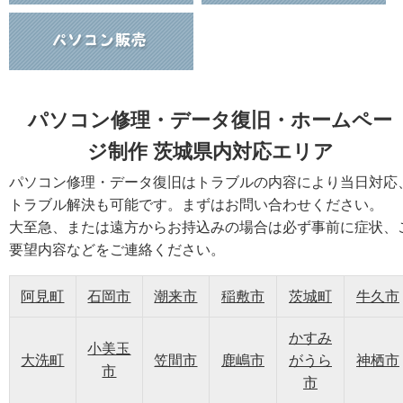
パソコン修理・データ復旧・ホームペー
ジ制作 茨城県内対応エリア
パソコン修理・データ復旧はトラブルの内容により当日対応
トラブル解決も可能です。まずはお問い合わせください。
大至急、または遠方からお持込みの場合は必ず事前に症状、
要望内容などをご連絡ください。
阿見町
石岡市
潮来市
稲敷市
茨城町
牛久市
かすみ
小美玉
大洗町
笠間市
鹿嶋市
がうら
神栖市
市
市