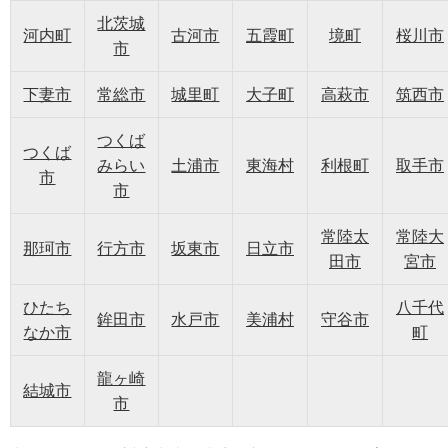
北茨城
河内町
古河市
五霞町
境町
桜川市
市
下妻市
常総市
城里町
大子町
高萩市
筑西市
つくば
つくば
みらい
土浦市
東海村
利根町
取手市
市
市
常陸太
常陸大
那珂市
行方市
坂東市
日立市
田市
宮市
ひたち
八千代
鉾田市
水戸市
美浦村
守谷市
なか市
町
龍ヶ崎
結城市
市