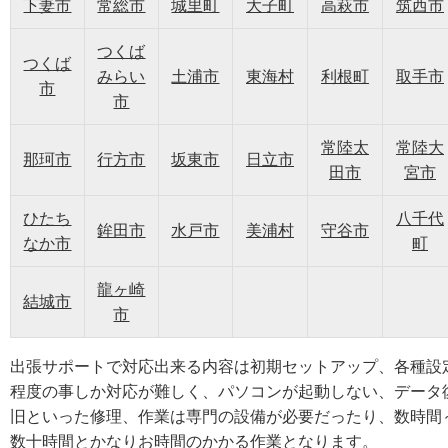
下妻市
常総市
城里町
大子町
高萩市
筑西市
つくば
つくば
みらい
土浦市
東海村
利根町
取手市
市
市
常陸太
常陸大
那珂市
行方市
坂東市
日立市
田市
宮市
ひたち
八千代
鉾田市
水戸市
美浦村
守谷市
なか市
町
龍ヶ崎
結城市
市
出張サポートで対応出来る内容は初期セットアップ、各種設
程度の事しか対応が難しく、パソコンが起動しない、データ
旧といった修理、作業は専門の設備が必要だったり、数時間
数十時間とかなりお時間のかかる作業となります。