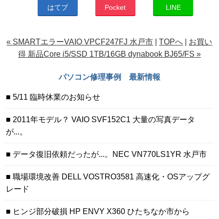
はてブ
Pocket
LINE
« SMARTエラーVAIO VPCF247FJ 水戸市
|
TOPへ
|
お買い
得 新品Core i5/SSD 1TB/16GB dynabook BJ65/FS »
パソコン修理事例 最新情報
5/11 臨時休業のお知らせ
2011年モデル？ VAIO SVF152C1 大量の写真データ
が...。
データ復旧依頼だったが...。NEC VN770LS1YR 水戸市
職場環境改善 DELL VOSTRO3581 高速化・OSアップグ
レード
ヒンジ部分破損 HP ENVY X360 ひたちなか市から