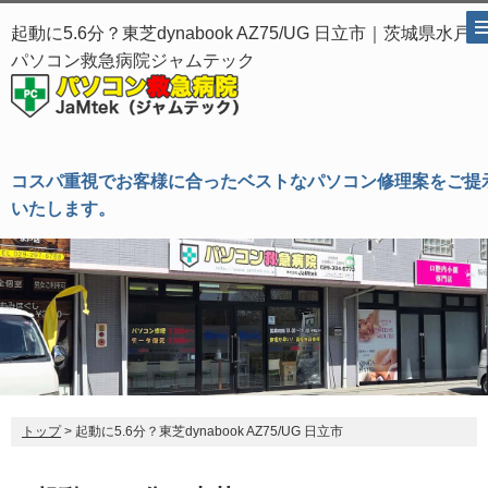
起動に5.6分？東芝dynabook AZ75/UG 日立市｜茨城県水戸市
パソコン救急病院ジャムテック
コスパ重視でお客様に合ったベストなパソコン修理案をご提
いたします。
トップ
> 起動に5.6分？東芝dynabook AZ75/UG 日立市