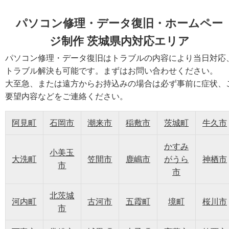
パソコン修理・データ復旧・ホームペー
ジ制作 茨城県内対応エリア
パソコン修理・データ復旧はトラブルの内容により当日対応
トラブル解決も可能です。まずはお問い合わせください。
大至急、または遠方からお持込みの場合は必ず事前に症状、
要望内容などをご連絡ください。
阿見町
石岡市
潮来市
稲敷市
茨城町
牛久市
かすみ
小美玉
大洗町
笠間市
鹿嶋市
がうら
神栖市
市
市
北茨城
河内町
古河市
五霞町
境町
桜川市
市