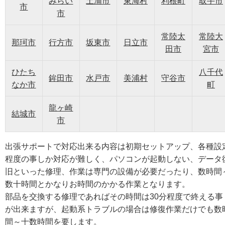
みらい
土浦市
東海村
利根町
取手市
市
市
常陸太
常陸大
那珂市
行方市
坂東市
日立市
田市
宮市
ひたち
八千代
鉾田市
水戸市
美浦村
守谷市
なか市
町
龍ヶ崎
結城市
市
出張サポートで対応出来る内容は初期セットアップ、各種設
程度の事しか対応が難しく、パソコンが起動しない、データ
旧といった修理、作業は専門の設備が必要だったり、数時間
数十時間とかなりお時間のかかる作業となります。
部品を交換する修理であればその時間は30分程度で終える事
が出来ますが、起動系トラブルの場合は修復作業だけでも数
間～十数時間を要します。