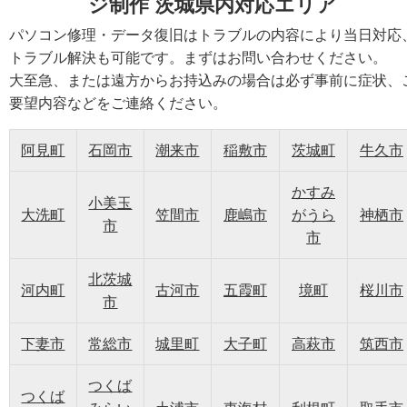
ジ制作 茨城県内対応エリア
パソコン修理・データ復旧はトラブルの内容により当日対応
トラブル解決も可能です。まずはお問い合わせください。
大至急、または遠方からお持込みの場合は必ず事前に症状、
要望内容などをご連絡ください。
阿見町
石岡市
潮来市
稲敷市
茨城町
牛久市
かすみ
小美玉
大洗町
笠間市
鹿嶋市
がうら
神栖市
市
市
北茨城
河内町
古河市
五霞町
境町
桜川市
市
下妻市
常総市
城里町
大子町
高萩市
筑西市
つくば
つくば