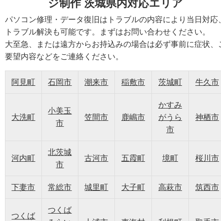
ジ制作 茨城県内対応エリア
パソコン修理・データ復旧はトラブルの内容により当日対応
トラブル解決も可能です。まずはお問い合わせください。
大至急、または遠方からお持込みの場合は必ず事前に症状、
要望内容などをご連絡ください。
阿見町
石岡市
潮来市
稲敷市
茨城町
牛久市
かすみ
小美玉
大洗町
笠間市
鹿嶋市
がうら
神栖市
市
市
北茨城
河内町
古河市
五霞町
境町
桜川市
市
下妻市
常総市
城里町
大子町
高萩市
筑西市
つくば
つくば