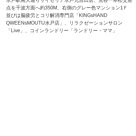
水戸駅南大通りサイゼリア水戸元吉田店、荒谷一本松交差
点を千波方面へ約350M、右側のグレー色マンション1Ｆ
並びは脳疲労とコリ解消専門店「KINGsHAND
QWEENsMOUTU水戸店」、リラクゼーションサロン
「Live」、コインランドリー「ランドリー・ママ」