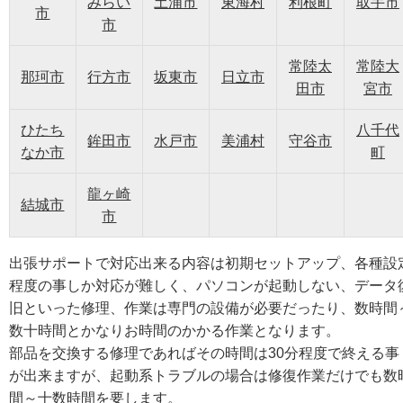
みらい
土浦市
東海村
利根町
取手市
市
市
常陸太
常陸大
那珂市
行方市
坂東市
日立市
田市
宮市
ひたち
八千代
鉾田市
水戸市
美浦村
守谷市
なか市
町
龍ヶ崎
結城市
市
出張サポートで対応出来る内容は初期セットアップ、各種設
程度の事しか対応が難しく、パソコンが起動しない、データ
旧といった修理、作業は専門の設備が必要だったり、数時間
数十時間とかなりお時間のかかる作業となります。
部品を交換する修理であればその時間は30分程度で終える事
が出来ますが、起動系トラブルの場合は修復作業だけでも数
間～十数時間を要します。