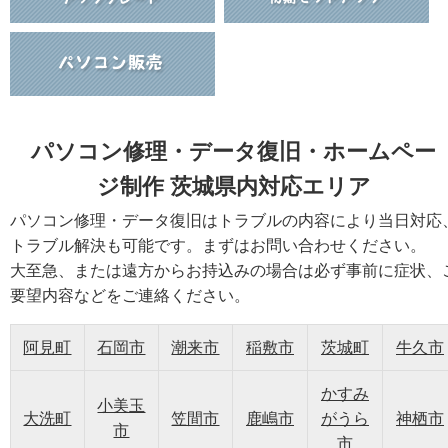
パソコン修理・データ復旧・ホームペー
ジ制作 茨城県内対応エリア
パソコン修理・データ復旧はトラブルの内容により当日対応
トラブル解決も可能です。まずはお問い合わせください。
大至急、または遠方からお持込みの場合は必ず事前に症状、
要望内容などをご連絡ください。
阿見町
石岡市
潮来市
稲敷市
茨城町
牛久市
かすみ
小美玉
大洗町
笠間市
鹿嶋市
がうら
神栖市
市
市