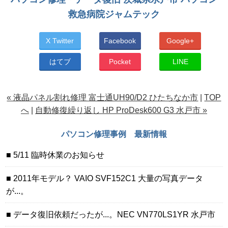
救急病院ジャムテック
X Twitter
Facebook
Google+
はてブ
Pocket
LINE
« 液晶パネル割れ修理 富士通UH90/D2 ひたちなか市
|
TOP
へ
|
自動修復繰り返し HP ProDesk600 G3 水戸市 »
パソコン修理事例 最新情報
5/11 臨時休業のお知らせ
2011年モデル？ VAIO SVF152C1 大量の写真データ
が...。
データ復旧依頼だったが...。NEC VN770LS1YR 水戸市