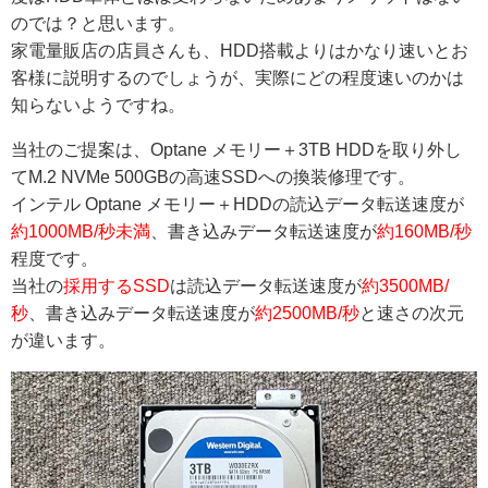
のでは？と思います。
家電量販店の店員さんも、HDD搭載よりはかなり速いとお
客様に説明するのでしょうが、実際にどの程度速いのかは
知らないようですね。
当社のご提案は、Optane メモリー＋3TB HDDを取り外し
てM.2 NVMe 500GBの高速SSDへの換装修理です。
インテル Optane メモリー＋HDDの読込データ転送速度が
約1000MB/秒未満
、書き込みデータ転送速度が
約160MB/秒
程度です。
当社の
採用するSSD
は読込データ転送速度が
約3500MB/
秒
、書き込みデータ転送速度が
約2500MB/秒
と速さの次元
が違います。