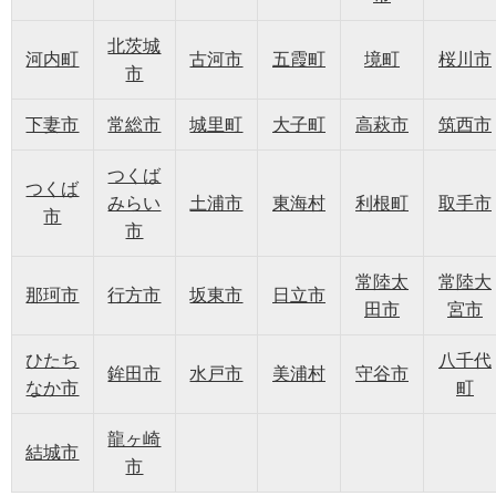
北茨城
河内町
古河市
五霞町
境町
桜川市
市
下妻市
常総市
城里町
大子町
高萩市
筑西市
つくば
つくば
みらい
土浦市
東海村
利根町
取手市
市
市
常陸太
常陸大
那珂市
行方市
坂東市
日立市
田市
宮市
ひたち
八千代
鉾田市
水戸市
美浦村
守谷市
なか市
町
龍ヶ崎
結城市
市