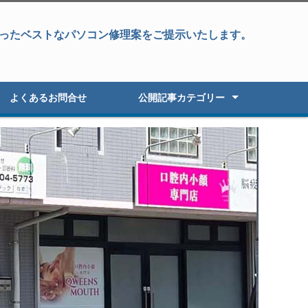
ったベストなパソコン修理案をご提示いたします。
よくあるお問合せ
公開記事カテゴリー
パソコン修理
データ復旧&パソコン修理
データ復旧・復元
液晶パネル修理
パソコン高速化
オーダーパソコン
Windowsアップグレード
パソコン初期セットアップ
パソコン販売