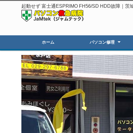
起動せず 富士通ESPRIMO FH56/SD HDD故
ホーム
パソコン修理
起動しないPC修理
遅いPCの高速化
初期セットアップ
画面割れ・表示不良
OSアップグレード
オーダーPC製作・販売
その他のトラブル