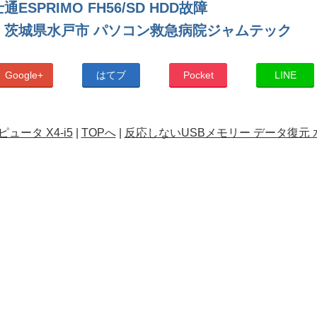
ESPRIMO FH56/SD HDD故障
 茨城県水戸市 パソコン救急病院ジャムテック
Google+
はてブ
Pocket
LINE
ュータ X4-i5
|
TOPへ
|
反応しないUSBメモリー データ復元 水