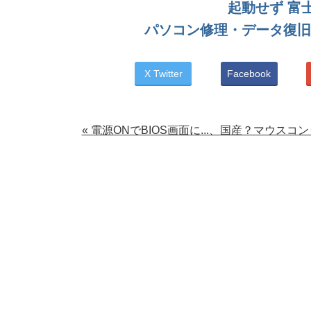
起動せず 富士通
パソコン修理・データ復旧
X Twitter
Facebook
« 電源ONでBIOS画面に...、国産？マウスコンピ