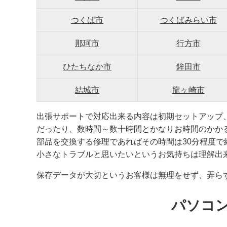
つくば市
つくばみらい市
那珂市
行方市
ひたちなか市
鉾田市
結城市
龍ヶ崎市
出張サポートで対応出来る内容は初期セットアップ
だったり、数時間～数十時間とかなりお時間のかか
部品を交換する修理であればその時間は30分程度
小さなトラブルと思いたいというお気持ちは理解出
保存データが大切というお客様は無理をせず、弄ら
パソコ