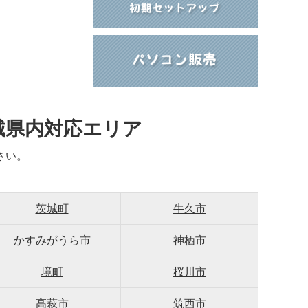
城県内対応エリア
さい。
茨城町
牛久市
かすみがうら市
神栖市
境町
桜川市
高萩市
筑西市