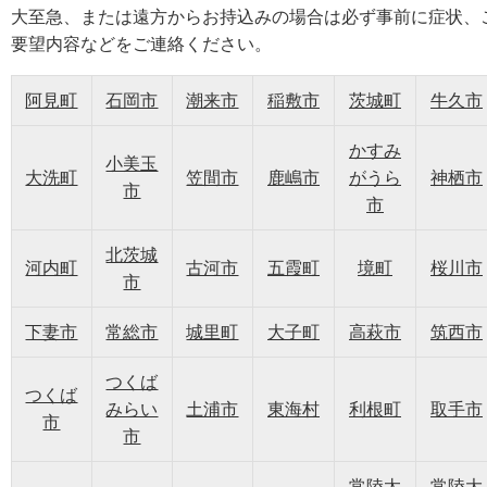
大至急、または遠方からお持込みの場合は必ず事前に症状、
要望内容などをご連絡ください。
阿見町
石岡市
潮来市
稲敷市
茨城町
牛久市
かすみ
小美玉
大洗町
笠間市
鹿嶋市
がうら
神栖市
市
市
北茨城
河内町
古河市
五霞町
境町
桜川市
市
下妻市
常総市
城里町
大子町
高萩市
筑西市
つくば
つくば
みらい
土浦市
東海村
利根町
取手市
市
市
常陸太
常陸大