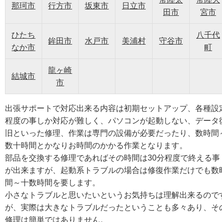
那珂市
行方市
坂東市
日立市
田市
宮市
ひたち
八千代
鉾田市
水戸市
美浦村
守谷市
なか市
町
龍ヶ崎
結城市
市
出張サポートで対応出来る内容は初期セットアップ、各種設
程度の事しか対応が難しく、パソコンが起動しない、データ
旧といった修理、作業は専門の設備が必要だったり、数時間
数十時間とかなりお時間のかかる作業となります。
部品を交換する修理であればその時間は30分程度で終える事
が出来ますが、起動系トラブルの場合は修復作業だけでも数
間～十数時間を要します。
小さなトラブルと思いたいというお気持ちは理解出来るので
が、実際は大きなトラブルだったということも多々あり、そ
修理は簡単ではありません。