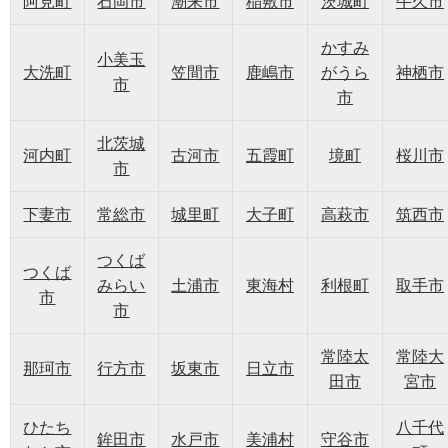
阿見町
石岡市
潮来市
稲敷市
茨城町
牛久市
かすみ
小美玉
大洗町
笠間市
鹿嶋市
がうら
神栖市
市
市
北茨城
河内町
古河市
五霞町
境町
桜川市
市
下妻市
常総市
城里町
大子町
高萩市
筑西市
つくば
つくば
みらい
土浦市
東海村
利根町
取手市
市
市
常陸太
常陸大
那珂市
行方市
坂東市
日立市
田市
宮市
ひたち
八千代
鉾田市
水戸市
美浦村
守谷市