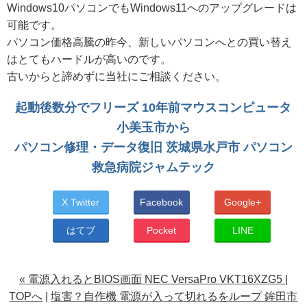
Windows10パソコンでもWindows11へのアップグレードは
可能です。
パソコン価格高騰の昨今、新しいパソコンへとの買い替え
はとてもハードルが高いのです。
古いからと諦めずに当社にご相談ください。
起動後数分でフリーズ 10年前マウスコンピュータ
小美玉市から
パソコン修理・データ復旧 茨城県水戸市 パソコン
救急病院ジャムテック
X Twitter
Facebook
Google+
はてブ
Pocket
LINE
« 電源入れるとBIOS画面 NEC VersaPro VKT16XZG5
|
TOPへ
|
塩害？自作機 電源が入って切れるをループ 鉾田市