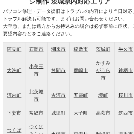
ジ制作 茨城県内対応エリア
パソコン修理・データ復旧はトラブルの内容により当日対応
トラブル解決も可能です。まずはお問い合わせください。
大至急、または遠方からお持込みの場合は必ず事前に症状、
要望内容などをご連絡ください。
阿見町
石岡市
潮来市
稲敷市
茨城町
牛久市
かすみ
小美玉
大洗町
笠間市
鹿嶋市
がうら
神栖市
市
市
北茨城
河内町
古河市
五霞町
境町
桜川市
市
下妻市
常総市
城里町
大子町
高萩市
筑西市
つくば
つくば