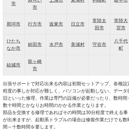
みらい
土浦市
東海村
利根町
取手市
市
市
常陸太
常陸大
那珂市
行方市
坂東市
日立市
田市
宮市
ひたち
八千代
鉾田市
水戸市
美浦村
守谷市
なか市
町
龍ヶ崎
結城市
市
出張サポートで対応出来る内容は初期セットアップ、各種設
程度の事しか対応が難しく、パソコンが起動しない、データ
旧といった修理、作業は専門の設備が必要だったり、数時間
数十時間とかなりお時間のかかる作業となります。
部品を交換する修理であればその時間は30分程度で終える事
が出来ますが、起動系トラブルの場合は修復作業だけでも数
間～十数時間を要します。