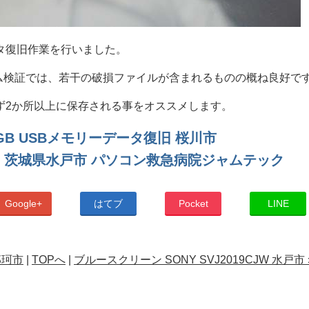
タ復旧作業を行いました。
ダム検証では、若干の破損ファイルが含まれるものの概ね良好で
ず2か所以上に保存される事をオススメします。
6GB USBメモリーデータ復旧 桜川市
 茨城県水戸市 パソコン救急病院ジャムテック
Google+
はてブ
Pocket
LINE
那珂市
|
TOPへ
|
ブルースクリーン SONY SVJ2019CJW 水戸市 