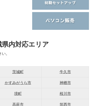
城県内対応エリア
さい。
茨城町
牛久市
かすみがうら市
神栖市
境町
桜川市
高萩市
筑西市