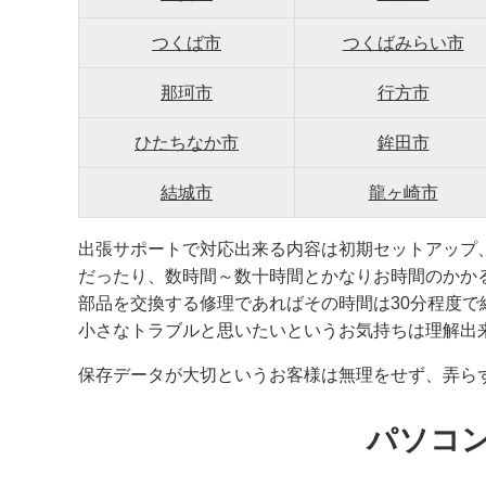
つくば市
つくばみらい市
那珂市
行方市
ひたちなか市
鉾田市
結城市
龍ヶ崎市
出張サポートで対応出来る内容は初期セットアップ
だったり、数時間～数十時間とかなりお時間のかか
部品を交換する修理であればその時間は30分程度
小さなトラブルと思いたいというお気持ちは理解出
保存データが大切というお客様は無理をせず、弄ら
パソコ