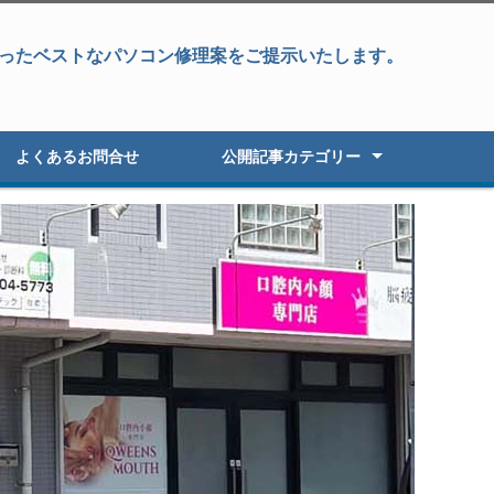
ったベストなパソコン修理案をご提示いたします。
よくあるお問合せ
公開記事カテゴリー
パソコン修理
データ復旧&パソコン修理
データ復旧・復元
液晶パネル修理
パソコン高速化
オーダーパソコン
Windowsアップグレード
パソコン初期セットアップ
パソコン販売