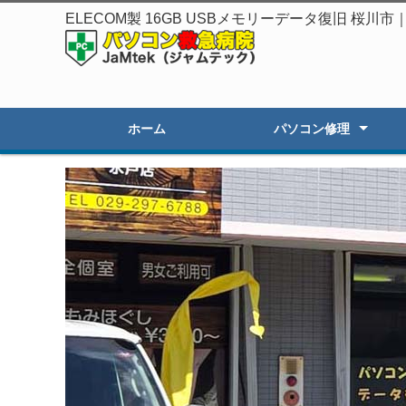
ELECOM製 16GB USBメモリーデータ復旧 桜
ホーム
パソコン修理
起動しないPC修理
遅いPCの高速化
初期セットアップ
画面割れ・表示不良
OSアップグレード
オーダーPC製作・販売
その他のトラブル