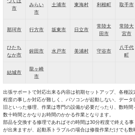
つくば
みらい
土浦市
東海村
利根町
取手市
市
市
常陸太
常陸大
那珂市
行方市
坂東市
日立市
田市
宮市
ひたち
八千代
鉾田市
水戸市
美浦村
守谷市
なか市
町
龍ヶ崎
結城市
市
出張サポートで対応出来る内容は初期セットアップ、各種設
程度の事しか対応が難しく、パソコンが起動しない、データ
旧といった修理、作業は専門の設備が必要だったり、数時間
数十時間とかなりお時間のかかる作業となります。
部品を交換する修理であればその時間は30分程度で終える事
が出来ますが、起動系トラブルの場合は修復作業だけでも数