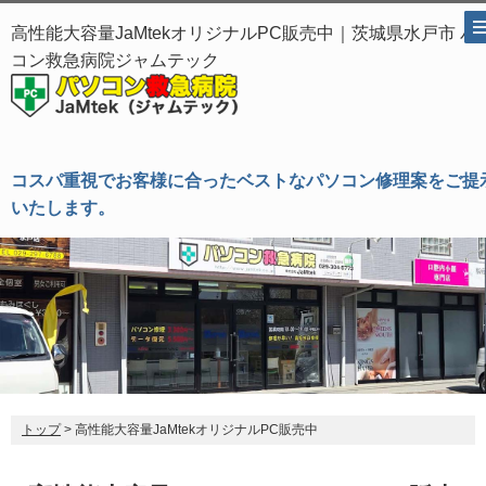
高性能大容量JaMtekオリジナルPC販売中｜茨城県水戸市 パ
コン救急病院ジャムテック
コスパ重視でお客様に合ったベストなパソコン修理案をご提
いたします。
トップ
> 高性能大容量JaMtekオリジナルPC販売中