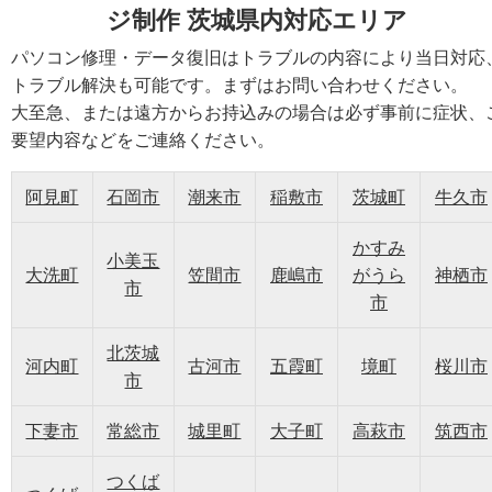
ジ制作 茨城県内対応エリア
パソコン修理・データ復旧はトラブルの内容により当日対応
トラブル解決も可能です。まずはお問い合わせください。
大至急、または遠方からお持込みの場合は必ず事前に症状、
要望内容などをご連絡ください。
阿見町
石岡市
潮来市
稲敷市
茨城町
牛久市
かすみ
小美玉
大洗町
笠間市
鹿嶋市
がうら
神栖市
市
市
北茨城
河内町
古河市
五霞町
境町
桜川市
市
下妻市
常総市
城里町
大子町
高萩市
筑西市
つくば