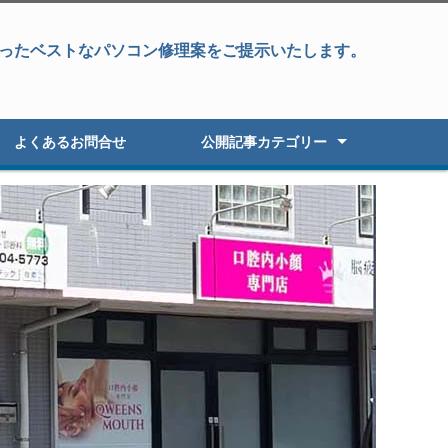
ったベストなパソコン修理案をご提示いたします。
よくあるお問合せ
公開記事カテゴリー
パソコン修理
データ復旧&パソコン修理
データ復旧・復元
液晶パネル修理
パソコン高速化
オーダーパソコン
Windowsアップグレード
パソコン初期セットアップ
パソコン販売