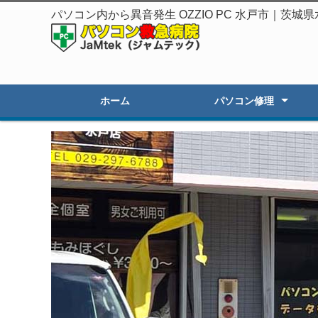
パソコン内から異音発生 OZZIO PC 水戸市｜茨
ホーム
パソコン修理
起動しないPC修理
遅いPCの高速化
初期セットアップ
画面割れ・表示不良
OSアップグレード
オーダーPC製作・販売
その他のトラブル