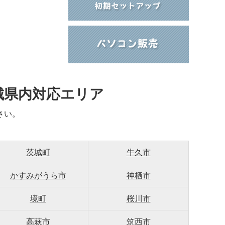
城県内対応エリア
さい。
茨城町
牛久市
かすみがうら市
神栖市
境町
桜川市
高萩市
筑西市