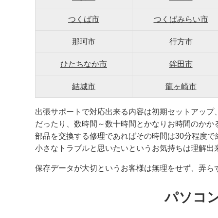
つくば市
つくばみらい市
那珂市
行方市
ひたちなか市
鉾田市
結城市
龍ヶ崎市
出張サポートで対応出来る内容は初期セットアップ
だったり、数時間～数十時間とかなりお時間のかか
部品を交換する修理であればその時間は30分程度
小さなトラブルと思いたいというお気持ちは理解出
保存データが大切というお客様は無理をせず、弄ら
パソコ