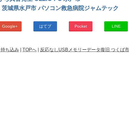
 茨城県水戸市 パソコン救急病院ジャムテック
Google+
はてブ
Pocket
LINE
らお持ち込み
|
TOPへ
|
反応なしUSBメモリーデータ復旧 つくば市