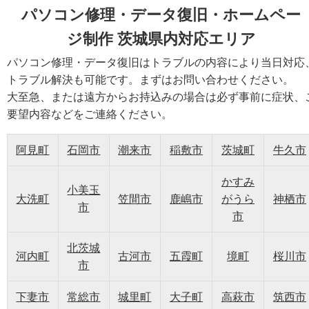
パソコン修理・データ復旧・ホームペー
ジ制作 茨城県内対応エリア
パソコン修理・データ復旧はトラブルの内容により当日対応
トラブル解決も可能です。まずはお問い合わせください。
大至急、または遠方からお持込みの場合は必ず事前に症状、
要望内容などをご連絡ください。
阿見町
石岡市
潮来市
稲敷市
茨城町
牛久市
かすみ
小美玉
大洗町
笠間市
鹿嶋市
がうら
神栖市
市
市
北茨城
河内町
古河市
五霞町
境町
桜川市
市
下妻市
常総市
城里町
大子町
高萩市
筑西市