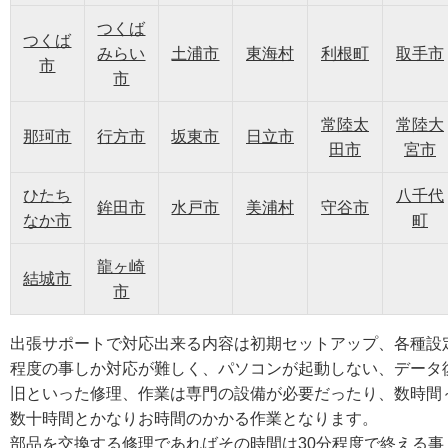
つくば
つくば
みらい
土浦市
東海村
利根町
取手市
市
市
常陸太
常陸大
那珂市
行方市
坂東市
日立市
田市
宮市
ひたち
八千代
鉾田市
水戸市
美浦村
守谷市
なか市
町
龍ヶ崎
結城市
市
出張サポートで対応出来る内容は初期セットアップ、各種設
程度の事しか対応が難しく、パソコンが起動しない、データ
旧といった修理、作業は専門の設備が必要だったり、数時間
数十時間とかなりお時間のかかる作業となります。
部品を交換する修理であればその時間は30分程度で終える事