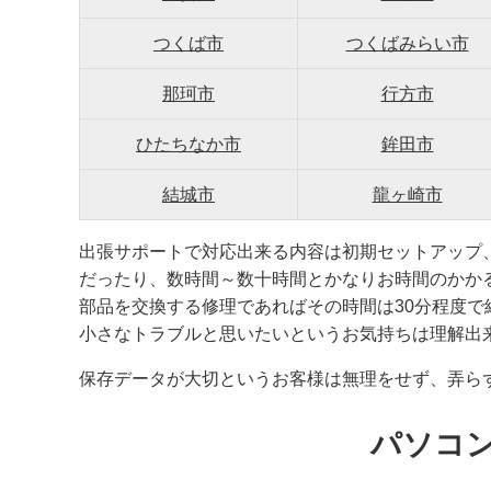
つくば市
つくばみらい市
那珂市
行方市
ひたちなか市
鉾田市
結城市
龍ヶ崎市
出張サポートで対応出来る内容は初期セットアップ
だったり、数時間～数十時間とかなりお時間のかか
部品を交換する修理であればその時間は30分程度
小さなトラブルと思いたいというお気持ちは理解出
保存データが大切というお客様は無理をせず、弄ら
パソコ