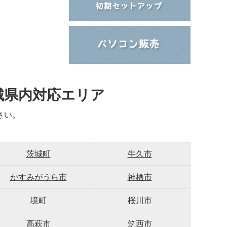
城県内対応エリア
さい。
茨城町
牛久市
かすみがうら市
神栖市
境町
桜川市
高萩市
筑西市