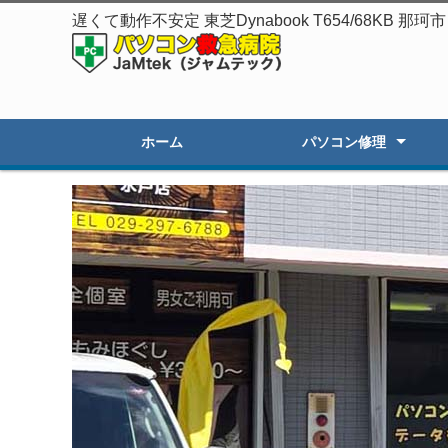
遅くて動作不安定 東芝Dynabook T654/68K
ホーム
パソコン修理
起動しないPC修理
遅いPCの高速化
初期セットアップ
画面割れ・表示不良
OSアップグレード
オーダーPC製作・販売
その他のトラブル