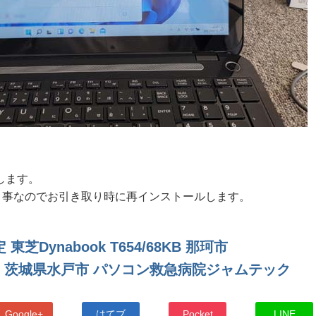
。
します。
るという事なのでお引き取り時に再インストールします。
芝Dynabook T654/68KB 那珂市
 茨城県水戸市 パソコン救急病院ジャムテック
Google+
はてブ
Pocket
LINE