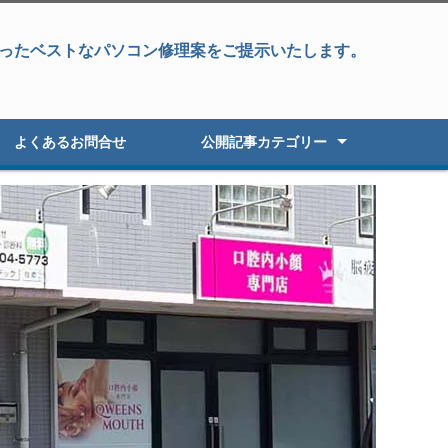
ったベストなパソコン修理案をご提示いたします。
よくあるお問合せ
公開記事カテゴリー
パソコン修理
データ復旧&パソコン修理
データ復旧・復元
液晶パネル修理
パソコン高速化
オーダーパソコン
Windowsアップグレード
パソコン初期セットアップ
パソコン販売