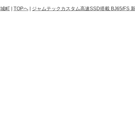
茨城町
|
TOPへ
|
ジャムテックカスタム高速SSD搭載 BJ65/FS 新