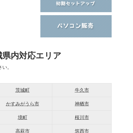
城県内対応エリア
さい。
茨城町
牛久市
かすみがうら市
神栖市
境町
桜川市
高萩市
筑西市