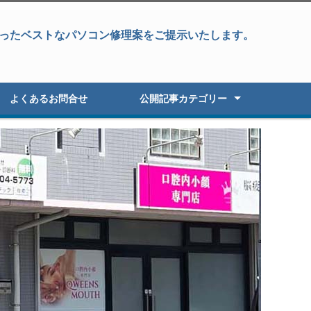
ったベストなパソコン修理案をご提示いたします。
よくあるお問合せ
公開記事カテゴリー
パソコン修理
データ復旧&パソコン修理
データ復旧・復元
液晶パネル修理
パソコン高速化
オーダーパソコン
Windowsアップグレード
パソコン初期セットアップ
パソコン販売