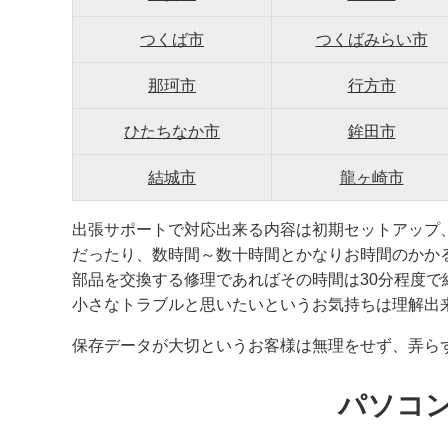
つくば市
つくばみらい市
那珂市
行方市
ひたちなか市
鉾田市
結城市
龍ヶ崎市
出張サポートで対応出来る内容は初期セットアップ
だったり、数時間～数十時間とかなりお時間のかか
部品を交換する修理であればその時間は30分程度
小さなトラブルと思いたいというお気持ちは理解出
保存データが大切というお客様は無理をせず、弄ら
パソコ