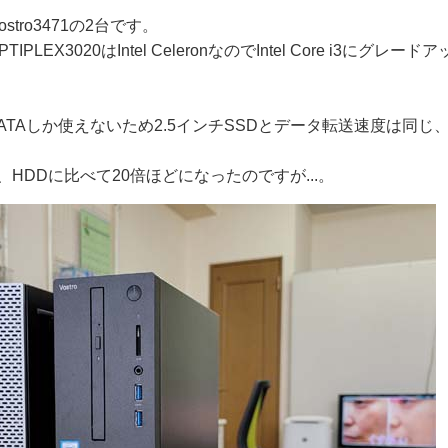
stro3471の2台です。
PTIPLEX3020はIntel CeleronなのでIntel Core i3にグレー
。
2 SATAしか使えないため2.5インチSSDとデータ転送速度は同じ、
、HDDに比べて20倍ほどになったのですが...。