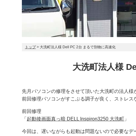
トップ
> 大洗町法人様 Dell PC 2台 まるで別物に高速化
大洗町法人様 De
先月パソコンの修理をさせて頂いた大洗町の法人様
前回修理パソコンがすこぶる調子が良く、ストレス
前回修理
「
起動後画面真っ暗 DELL Inspiron3250 大洗町
」
今回は、遅いながらも起動は問題ないので必要なデ