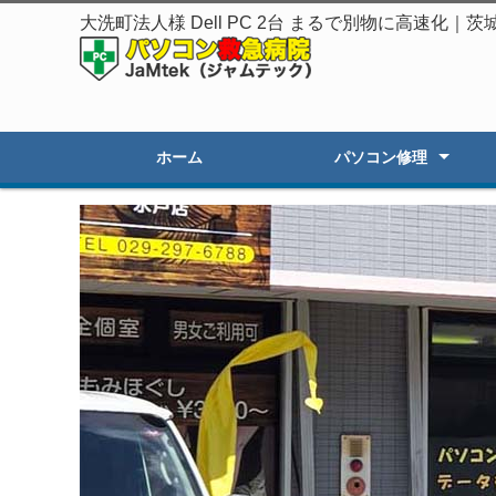
大洗町法人様 Dell PC 2台 まるで別物に高速化
ホーム
パソコン修理
起動しないPC修理
遅いPCの高速化
初期セットアップ
画面割れ・表示不良
OSアップグレード
オーダーPC製作・販売
その他のトラブル