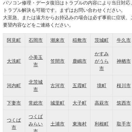
パソコン修理・データ復旧はトラブルの内容により当日対応
トラブル解決も可能です。まずはお問い合わせください。
大至急、または遠方からお持込みの場合は必ず事前に症状、
要望内容などをご連絡ください。
阿見町
石岡市
潮来市
稲敷市
茨城町
牛久市
かすみ
小美玉
大洗町
笠間市
鹿嶋市
がうら
神栖市
市
市
北茨城
河内町
古河市
五霞町
境町
桜川市
市
下妻市
常総市
城里町
大子町
高萩市
筑西市
つくば
つくば
みらい
土浦市
東海村
利根町
取手市
市
市