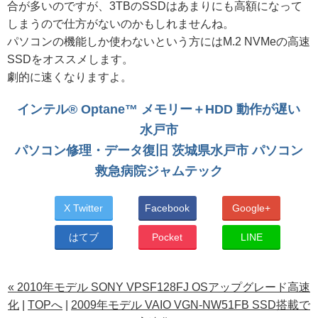
合が多いのですが、3TBのSSDはあまりにも高額になって
しまうので仕方がないのかもしれませんね。
パソコンの機能しか使わないという方にはM.2 NVMeの高速
SSDをオススメします。
劇的に速くなりますよ。
インテル® Optane™ メモリー＋HDD 動作が遅い
水戸市
パソコン修理・データ復旧 茨城県水戸市 パソコン
救急病院ジャムテック
X Twitter
Facebook
Google+
はてブ
Pocket
LINE
« 2010年モデル SONY VPSF128FJ OSアップグレード高速
化
|
TOPへ
|
2009年モデル VAIO VGN-NW51FB SSD搭載で