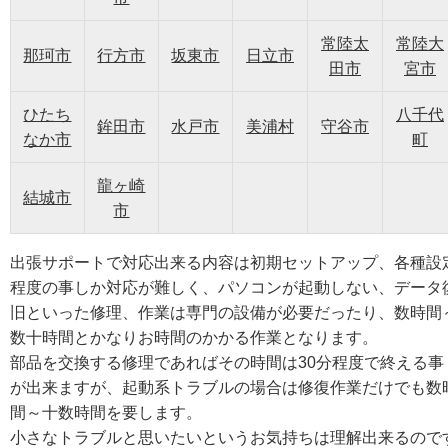
常陸太
常陸大
那珂市
行方市
坂東市
日立市
田市
宮市
ひたち
八千代
鉾田市
水戸市
美浦村
守谷市
なか市
町
龍ヶ崎
結城市
市
出張サポートで対応出来る内容は初期セットアップ、各種設
程度の事しか対応が難しく、パソコンが起動しない、データ
旧といった修理、作業は専門の設備が必要だったり、数時間
数十時間とかなりお時間のかかる作業となります。
部品を交換する修理であればその時間は30分程度で終える事
が出来ますが、起動系トラブルの場合は修復作業だけでも数
間～十数時間を要します。
小さなトラブルと思いたいというお気持ちは理解出来るので