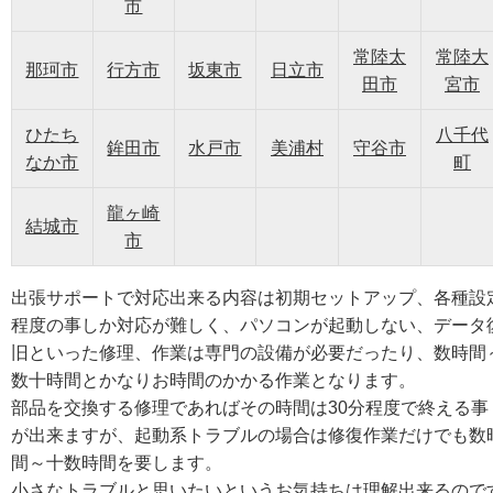
市
常陸太
常陸大
那珂市
行方市
坂東市
日立市
田市
宮市
ひたち
八千代
鉾田市
水戸市
美浦村
守谷市
なか市
町
龍ヶ崎
結城市
市
出張サポートで対応出来る内容は初期セットアップ、各種設
程度の事しか対応が難しく、パソコンが起動しない、データ
旧といった修理、作業は専門の設備が必要だったり、数時間
数十時間とかなりお時間のかかる作業となります。
部品を交換する修理であればその時間は30分程度で終える事
が出来ますが、起動系トラブルの場合は修復作業だけでも数
間～十数時間を要します。
小さなトラブルと思いたいというお気持ちは理解出来るので