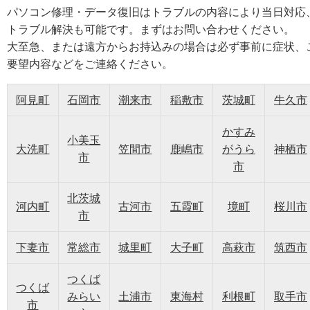
パソコン修理・データ復旧はトラブルの内容により当日対応
トラブル解決も可能です。まずはお問い合わせください。
大至急、または遠方からお持込みの場合は必ず事前に症状、
要望内容などをご連絡ください。
阿見町
石岡市
潮来市
稲敷市
茨城町
牛久市
かすみ
小美玉
大洗町
笠間市
鹿嶋市
がうら
神栖市
市
市
北茨城
河内町
古河市
五霞町
境町
桜川市
市
下妻市
常総市
城里町
大子町
高萩市
筑西市
つくば
つくば
みらい
土浦市
東海村
利根町
取手市
市