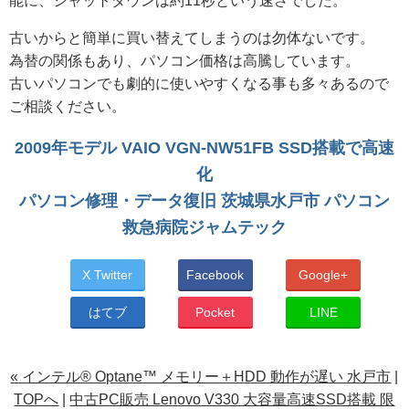
能に、シャットダウンは約11秒という速さでした。
古いからと簡単に買い替えてしまうのは勿体ないです。
為替の関係もあり、パソコン価格は高騰しています。
古いパソコンでも劇的に使いやすくなる事も多々あるので
ご相談ください。
2009年モデル VAIO VGN-NW51FB SSD搭載で高速
化
パソコン修理・データ復旧 茨城県水戸市 パソコン
救急病院ジャムテック
X Twitter
Facebook
Google+
はてブ
Pocket
LINE
« インテル® Optane™ メモリー＋HDD 動作が遅い 水戸市
|
TOPへ
|
中古PC販売 Lenovo V330 大容量高速SSD搭載 限