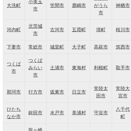
小美玉
大洗町
笠間市
鹿嶋市
がうら
神栖市
市
市
北茨城
河内町
古河市
五霞町
境町
桜川市
市
下妻市
常総市
城里町
大子町
高萩市
筑西市
つくば
つくば
みらい
土浦市
東海村
利根町
取手市
市
市
常陸太
常陸大
那珂市
行方市
坂東市
日立市
田市
宮市
ひたち
八千代
鉾田市
水戸市
美浦村
守谷市
なか市
町
龍ヶ崎