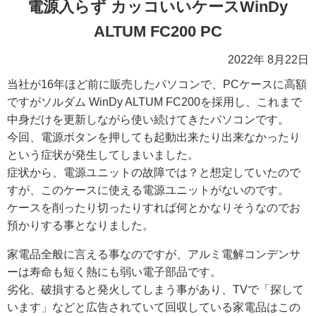
電源入らず カッコいいケースWinDy
ALTUM FC200 PC
2022年 8月22日
当社が16年ほど前に販売したパソコンで、PCケースに高額
ですがソルダム WinDy ALTUM FC200を採用し、これまで
中身だけを更新しながら使い続けてきたパソコンです。
今回、電源ボタンを押しても起動出来たり出来なかったり
という症状が発生してしまいました。
症状から、電源ユニットの故障では？と想定していたので
すが、このケースに使える電源ユニットがないのです。
ケースを削ったり切ったりすれば何とかなりそうなのでお
預かりする事となりました。
家電品全般に言える事なのですが、アルミ電解コンデンサ
ーは寿命も短く熱にも弱い電子部品です。
劣化、破損すると発火してしまう事があり、TVで「探して
います」などと広告されていて回収している家電品はこの