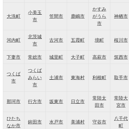
かすみ
小美玉
大洗町
笠間市
鹿嶋市
がうら
神栖市
市
市
北茨城
河内町
古河市
五霞町
境町
桜川市
市
下妻市
常総市
城里町
大子町
高萩市
筑西市
つくば
つくば
みらい
土浦市
東海村
利根町
取手市
市
市
常陸太
常陸大
那珂市
行方市
坂東市
日立市
田市
宮市
ひたち
八千代
鉾田市
水戸市
美浦村
守谷市
なか市
町