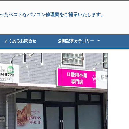
ったベストなパソコン修理案をご提示いたします。
よくあるお問合せ
公開記事カテゴリー
パソコン修理
データ復旧&パソコン修理
データ復旧・復元
液晶パネル修理
パソコン高速化
オーダーパソコン
Windowsアップグレード
パソコン初期セットアップ
パソコン販売