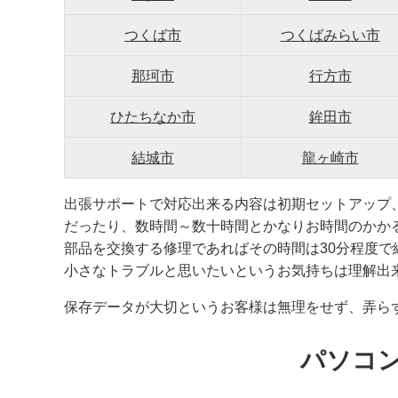
つくば市
つくばみらい市
那珂市
行方市
ひたちなか市
鉾田市
結城市
龍ヶ崎市
出張サポートで対応出来る内容は初期セットアップ
だったり、数時間～数十時間とかなりお時間のかか
部品を交換する修理であればその時間は30分程度
小さなトラブルと思いたいというお気持ちは理解出
保存データが大切というお客様は無理をせず、弄ら
パソコ