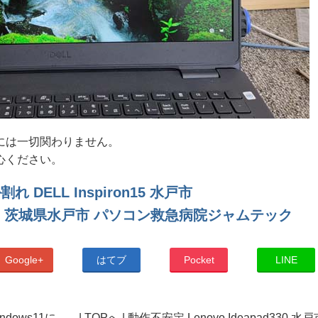
には一切関わりません。
心ください。
 DELL Inspiron15 水戸市
 茨城県水戸市 パソコン救急病院ジャムテック
Google+
はてブ
Pocket
LINE
ndows11に...。
|
TOPへ
|
動作不安定 Lenovo Ideapad330 水戸