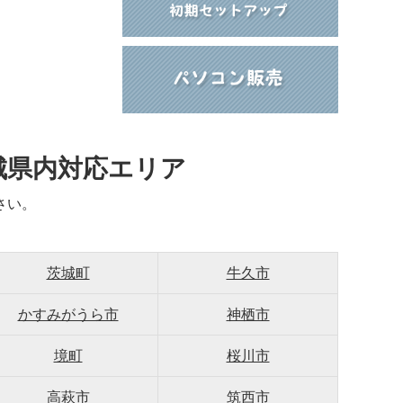
城県内対応エリア
さい。
茨城町
牛久市
かすみがうら市
神栖市
境町
桜川市
高萩市
筑西市