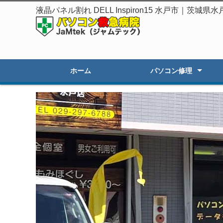
液晶パネル割れ DELL Inspiron15 水戸市｜茨
ホーム
パソコン修理
起動しないPC修理
遅いPCの高速化
初期セットアップ
画面割れ・表示不良
OSアップグレード
オーダーPC製作・販売
その他のトラブル