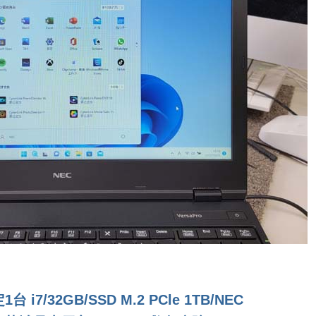
7/32GB/SSD M.2 PCle 1TB/NEC