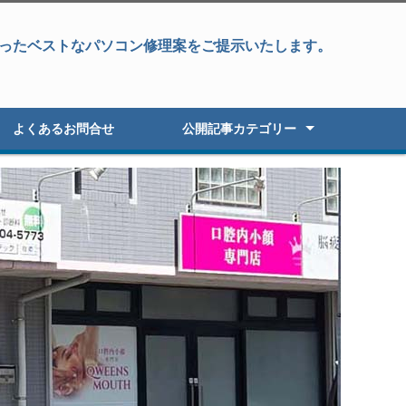
ったベストなパソコン修理案をご提示いたします。
よくあるお問合せ
公開記事カテゴリー
パソコン修理
データ復旧&パソコン修理
データ復旧・復元
液晶パネル修理
パソコン高速化
オーダーパソコン
Windowsアップグレード
パソコン初期セットアップ
パソコン販売