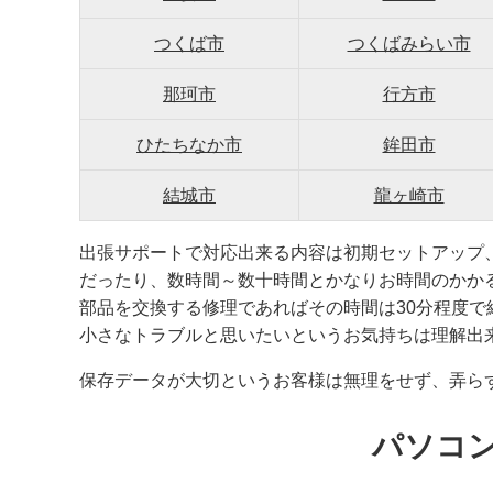
つくば市
つくばみらい市
那珂市
行方市
ひたちなか市
鉾田市
結城市
龍ヶ崎市
出張サポートで対応出来る内容は初期セットアップ
だったり、数時間～数十時間とかなりお時間のかか
部品を交換する修理であればその時間は30分程度
小さなトラブルと思いたいというお気持ちは理解出
保存データが大切というお客様は無理をせず、弄ら
パソコ