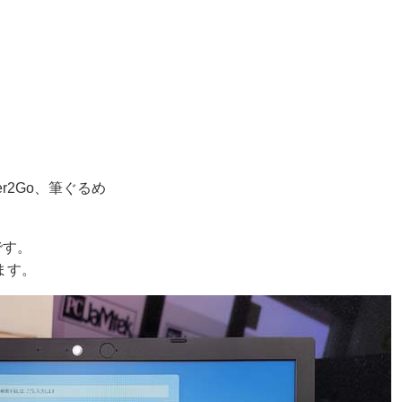
er2Go、筆ぐるめ
です。
ます。