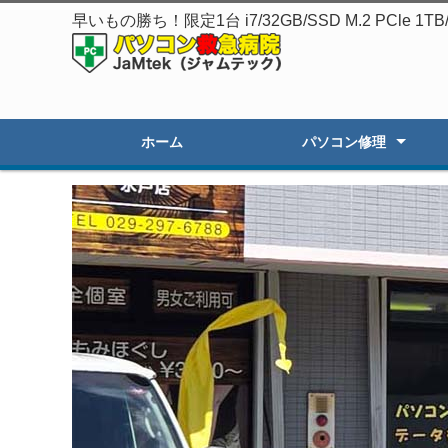
早いもの勝ち！限定1台 i7/32GB/SSD M.2 PCl
ホーム
パソコン修理
起動しないPC修理
遅いPCの高速化
初期セットアップ
画面割れ・表示不良
OSアップグレード
オーダーPC製作・販売
その他のトラブル