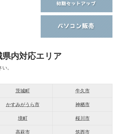
城県内対応エリア
さい。
茨城町
牛久市
かすみがうら市
神栖市
境町
桜川市
高萩市
筑西市