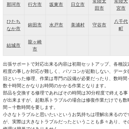
常陸太
常陸大
那珂市
行方市
坂東市
日立市
田市
宮市
ひたち
八千代
鉾田市
水戸市
美浦村
守谷市
なか市
町
龍ヶ崎
結城市
市
出張サポートで対応出来る内容は初期セットアップ、各種設
程度の事しか対応が難しく、パソコンが起動しない、データ
旧といった修理、作業は専門の設備が必要だったり、数時間
数十時間とかなりお時間のかかる作業となります。
部品を交換する修理であればその時間は30分程度で終える事
が出来ますが、起動系トラブルの場合は修復作業だけでも数
間～十数時間を要します。
小さなトラブルと思いたいというお気持ちは理解出来るので
が、実際は大きなトラブルだったということも多々あり、そ
修理は簡単ではありません。