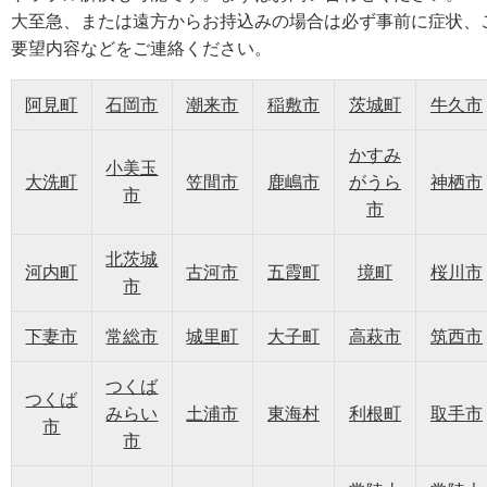
大至急、または遠方からお持込みの場合は必ず事前に症状、
要望内容などをご連絡ください。
阿見町
石岡市
潮来市
稲敷市
茨城町
牛久市
かすみ
小美玉
大洗町
笠間市
鹿嶋市
がうら
神栖市
市
市
北茨城
河内町
古河市
五霞町
境町
桜川市
市
下妻市
常総市
城里町
大子町
高萩市
筑西市
つくば
つくば
みらい
土浦市
東海村
利根町
取手市
市
市