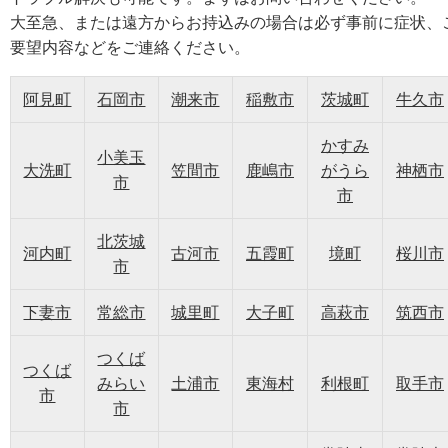
大至急、または遠方からお持込みの場合は必ず事前に症状、
要望内容などをご連絡ください。
阿見町
石岡市
潮来市
稲敷市
茨城町
牛久市
かすみ
小美玉
大洗町
笠間市
鹿嶋市
がうら
神栖市
市
市
北茨城
河内町
古河市
五霞町
境町
桜川市
市
下妻市
常総市
城里町
大子町
高萩市
筑西市
つくば
つくば
みらい
土浦市
東海村
利根町
取手市
市
市