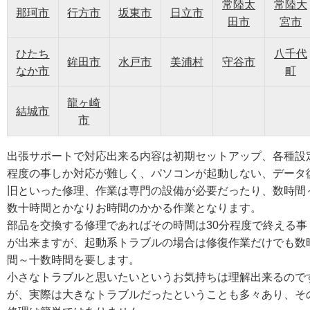
常陸太
常陸大
那珂市
行方市
坂東市
日立市
田市
宮市
ひたち
八千代
鉾田市
水戸市
美浦村
守谷市
なか市
町
龍ヶ崎
結城市
市
出張サポートで対応出来る内容は初期セットアップ、各種設
程度の事しか対応が難しく、パソコンが起動しない、データ
旧といった修理、作業は専門の設備が必要だったり、数時間
数十時間とかなりお時間のかかる作業となります。
部品を交換する修理であればその時間は30分程度で終える事
が出来ますが、起動系トラブルの場合は修復作業だけでも数
間～十数時間を要します。
小さなトラブルと思いたいというお気持ちは理解出来るので
が、実際は大きなトラブルだったということも多々あり、そ