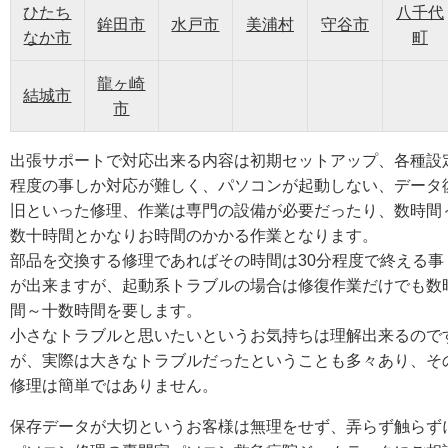
ひたち
八千代
鉾田市
水戸市
美浦村
守谷市
なか市
町
龍ヶ崎
結城市
市
出張サポートで対応出来る内容は初期セットアップ、各種設
程度の事しか対応が難しく、パソコンが起動しない、データ
旧といった修理、作業は専門の設備が必要だったり、数時間
数十時間とかなりお時間のかかる作業となります。
部品を交換する修理であればその時間は30分程度で終える事
が出来ますが、起動系トラブルの場合は修復作業だけでも数
間～十数時間を要します。
小さなトラブルと思いたいというお気持ちは理解出来るので
が、実際は大きなトラブルだったということも多々あり、そ
修理は簡単ではありません。
保存データが大切というお客様は無理をせず、弄らず触らず