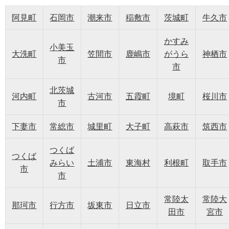
阿見町
石岡市
潮来市
稲敷市
茨城町
牛久市
かすみ
小美玉
大洗町
笠間市
鹿嶋市
がうら
神栖市
市
市
北茨城
河内町
古河市
五霞町
境町
桜川市
市
下妻市
常総市
城里町
大子町
高萩市
筑西市
つくば
つくば
みらい
土浦市
東海村
利根町
取手市
市
市
常陸太
常陸大
那珂市
行方市
坂東市
日立市
田市
宮市