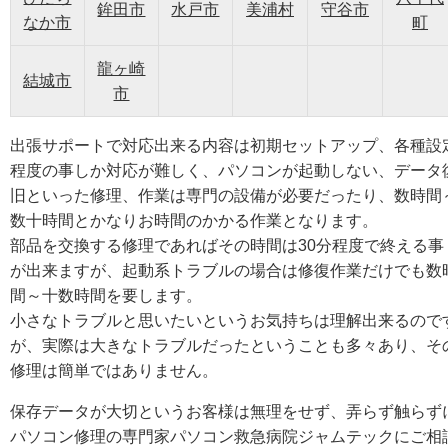
鉾田市
水戸市
美浦村
守谷市
なか市
町
龍ヶ崎
結城市
市
出張サポートで対応出来る内容は初期セットアップ、各種設
程度の事しか対応が難しく、パソコンが起動しない、データ
旧といった修理、作業は専門の設備が必要だったり、数時間
数十時間とかなりお時間のかかる作業となります。
部品を交換する修理であればその時間は30分程度で終える事
が出来ますが、起動系トラブルの場合は修復作業だけでも数
間～十数時間を要します。
小さなトラブルと思いたいというお気持ちは理解出来るので
が、実際は大きなトラブルだったということも多々あり、そ
修理は簡単ではありません。
保存データが大切というお客様は無理をせず、弄らず触らず
パソコン修理の専門家パソコン救急病院ジャムテックにご相