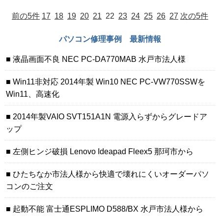
前の5件
17
18
19
20
21
22
23
24
25
26
27
次の5件
パソコン修理事例 最新情報
液晶画面不良 NEC PC-DA770MAB 水戸市法人様
Win11非対応 2014年製 Win10 NEC PC-VW770SSWを
Win11、高速化
2014年製VAIO SVT151A1N 電源入らずからグレードア
ップ
左側ヒンジ破損 Lenovo Ideapad Fleex5 那珂市から
ひたちなか市法人様から快適で壊れにくいオーダーパソ
コンのご注文
起動不能 富士通ESPLIMO D588/BX 水戸市法人様から