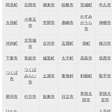
阿見町
石岡市
潮来市
稲敷市
茨城町
牛久市
かすみ
小美玉
大洗町
笠間市
鹿嶋市
がうら
神栖市
市
市
北茨城
河内町
古河市
五霞町
境町
桜川市
市
下妻市
常総市
城里町
大子町
高萩市
筑西市
つくば
つくば
みらい
土浦市
東海村
利根町
取手市
市
市
常陸太
常陸大
那珂市
行方市
坂東市
日立市
田市
宮市
ひたち
八千代