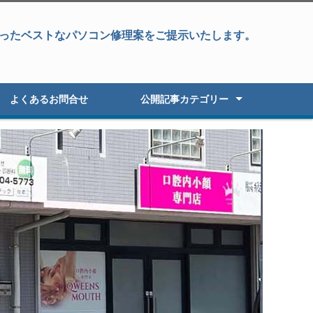
ったベストなパソコン修理案をご提示いたします。
よくあるお問合せ
公開記事カテゴリー
パソコン修理
データ復旧&パソコン修理
データ復旧・復元
液晶パネル修理
パソコン高速化
オーダーパソコン
Windowsアップグレード
パソコン初期セットアップ
パソコン販売