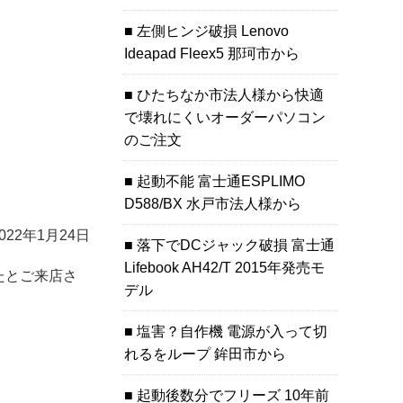
左側ヒンジ破損 Lenovo
Ideapad Fleex5 那珂市から
ひたちなか市法人様から快適
で壊れにくいオーダーパソコン
のご注文
起動不能 富士通ESPLIMO
D588/BX 水戸市法人様から
2022年1月24日
落下でDCジャック破損 富士通
Lifebook AH42/T 2015年発売モ
たとご来店さ
デル
塩害？自作機 電源が入って切
れるをループ 鉾田市から
起動後数分でフリーズ 10年前