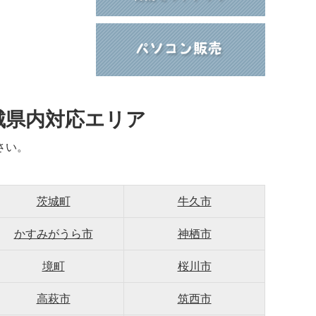
城県内対応エリア
さい。
茨城町
牛久市
かすみがうら市
神栖市
境町
桜川市
高萩市
筑西市