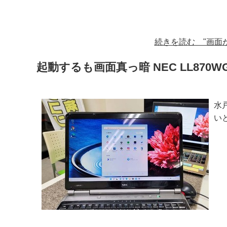
続きを読む "画面が乱
起動するも画面真っ暗 NEC LL870W
水
い