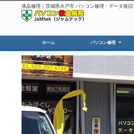
液晶修理｜茨城県水戸市 パソコン修理・データ復
ホーム
パソコン修理
起動しないPC修理
遅いPCの高速化
初期セットアップ
画面割れ・表示不良
OSアップグレード
オーダーPC製作・販売
その他のトラブル