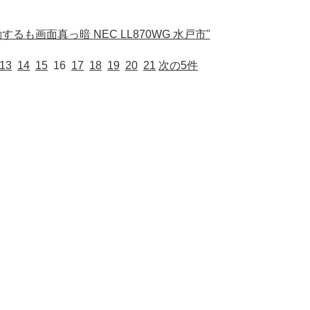
るも画面真っ暗 NEC LL870WG 水戸市"
13
14
15
16
17
18
19
20
21
次の5件