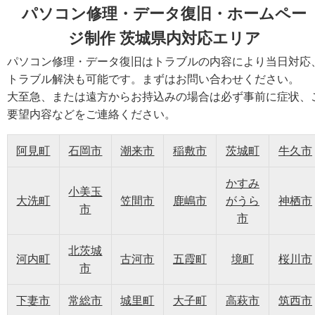
パソコン修理・データ復旧・ホームペー
ジ制作 茨城県内対応エリア
パソコン修理・データ復旧はトラブルの内容により当日対応
トラブル解決も可能です。まずはお問い合わせください。
大至急、または遠方からお持込みの場合は必ず事前に症状、
要望内容などをご連絡ください。
阿見町
石岡市
潮来市
稲敷市
茨城町
牛久市
かすみ
小美玉
大洗町
笠間市
鹿嶋市
がうら
神栖市
市
市
北茨城
河内町
古河市
五霞町
境町
桜川市
市
下妻市
常総市
城里町
大子町
高萩市
筑西市