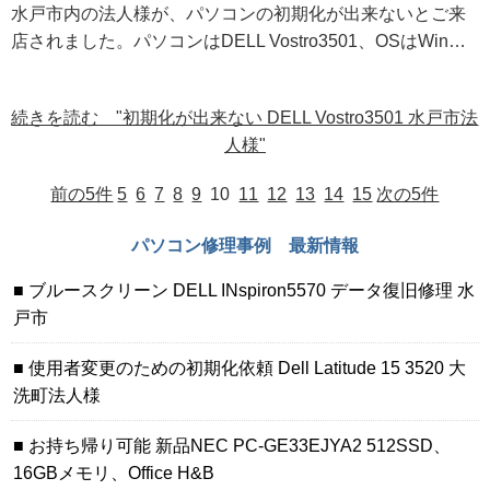
水戸市内の法人様が、パソコンの初期化が出来ないとご来
店されました。パソコンはDELL Vostro3501、OSはWin…
続きを読む "初期化が出来ない DELL Vostro3501 水戸市法
人様"
前の5件
5
6
7
8
9
10
11
12
13
14
15
次の5件
パソコン修理事例 最新情報
ブルースクリーン DELL INspiron5570 データ復旧修理 水
戸市
使用者変更のための初期化依頼 Dell Latitude 15 3520 大
洗町法人様
お持ち帰り可能 新品NEC PC-GE33EJYA2 512SSD、
16GBメモリ、Office H&B