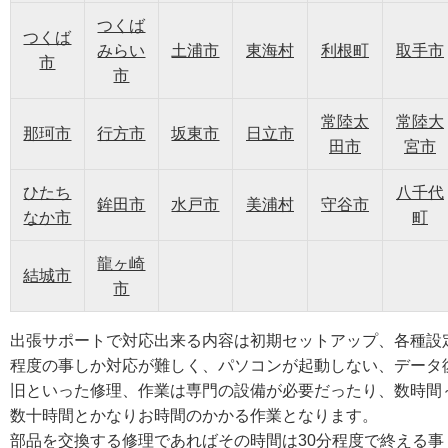
つくば
つくば
みらい
土浦市
東海村
利根町
取手市
市
市
常陸太
常陸大
那珂市
行方市
坂東市
日立市
田市
宮市
ひたち
八千代
鉾田市
水戸市
美浦村
守谷市
なか市
町
龍ヶ崎
結城市
市
出張サポートで対応出来る内容は初期セットアップ、各種設
程度の事しか対応が難しく、パソコンが起動しない、データ
旧といった修理、作業は専門の設備が必要だったり、数時間
数十時間とかなりお時間のかかる作業となります。
部品を交換する修理であればその時間は30分程度で終える事