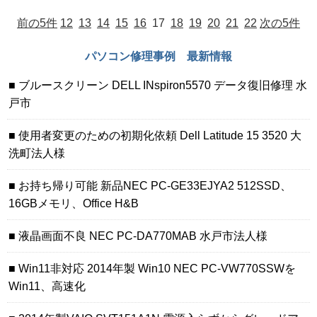
前の5件
12
13
14
15
16
17
18
19
20
21
22
次の5件
パソコン修理事例 最新情報
ブルースクリーン DELL INspiron5570 データ復旧修理 水
戸市
使用者変更のための初期化依頼 Dell Latitude 15 3520 大
洗町法人様
お持ち帰り可能 新品NEC PC-GE33EJYA2 512SSD、
16GBメモリ、Office H&B
液晶画面不良 NEC PC-DA770MAB 水戸市法人様
Win11非対応 2014年製 Win10 NEC PC-VW770SSWを
Win11、高速化