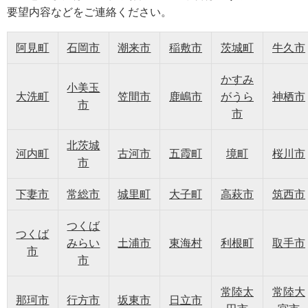
要望内容などをご連絡ください。
阿見町
石岡市
潮来市
稲敷市
茨城町
牛久市
かすみ
小美玉
大洗町
笠間市
鹿嶋市
がうら
神栖市
市
市
北茨城
河内町
古河市
五霞町
境町
桜川市
市
下妻市
常総市
城里町
大子町
高萩市
筑西市
つくば
つくば
みらい
土浦市
東海村
利根町
取手市
市
市
常陸太
常陸大
那珂市
行方市
坂東市
日立市