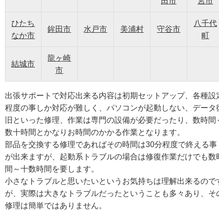
田市
宮市
ひたち
八千代
鉾田市
水戸市
美浦村
守谷市
なか市
町
龍ヶ崎
結城市
市
出張サポートで対応出来る内容は初期セットアップ、各種設
程度の事しか対応が難しく、パソコンが起動しない、データ
旧といった修理、作業は専門の設備が必要だったり、数時間
数十時間とかなりお時間のかかる作業となります。
部品を交換する修理であればその時間は30分程度で終える事
が出来ますが、起動系トラブルの場合は修復作業だけでも数
間～十数時間を要します。
小さなトラブルと思いたいというお気持ちは理解出来るので
が、実際は大きなトラブルだったということも多々あり、そ
修理は簡単ではありません。