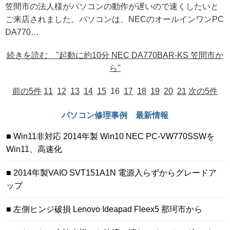
笠間市の法人様がパソコンの動作が遅いので速くしたいと
ご来店されました。パソコンは、NECのオールインワンPC
DA770…
続きを読む "起動に約10分 NEC DA770BAR-KS 笠間市か
ら"
前の5件
11
12
13
14
15
16
17
18
19
20
21
次の5件
パソコン修理事例 最新情報
Win11非対応 2014年製 Win10 NEC PC-VW770SSWを
Win11、高速化
2014年製VAIO SVT151A1N 電源入らずからグレードア
ップ
左側ヒンジ破損 Lenovo Ideapad Fleex5 那珂市から