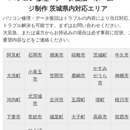
ジ制作 茨城県内対応エリア
パソコン修理・データ復旧はトラブルの内容により当日対応
トラブル解決も可能です。まずはお問い合わせください。
大至急、または遠方からお持込みの場合は必ず事前に症状、
要望内容などをご連絡ください。
阿見町
石岡市
潮来市
稲敷市
茨城町
牛久市
かすみ
小美玉
大洗町
笠間市
鹿嶋市
がうら
神栖市
市
市
北茨城
河内町
古河市
五霞町
境町
桜川市
市
下妻市
常総市
城里町
大子町
高萩市
筑西市