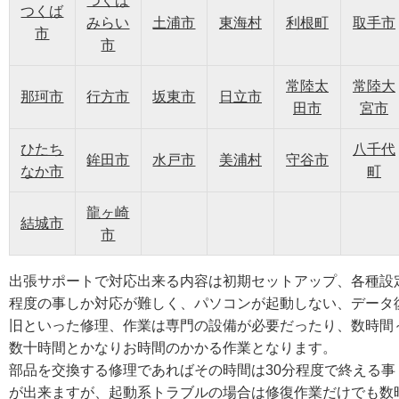
つくば
つくば
みらい
土浦市
東海村
利根町
取手市
市
市
常陸太
常陸大
那珂市
行方市
坂東市
日立市
田市
宮市
ひたち
八千代
鉾田市
水戸市
美浦村
守谷市
なか市
町
龍ヶ崎
結城市
市
出張サポートで対応出来る内容は初期セットアップ、各種設
程度の事しか対応が難しく、パソコンが起動しない、データ
旧といった修理、作業は専門の設備が必要だったり、数時間
数十時間とかなりお時間のかかる作業となります。
部品を交換する修理であればその時間は30分程度で終える事
が出来ますが、起動系トラブルの場合は修復作業だけでも数