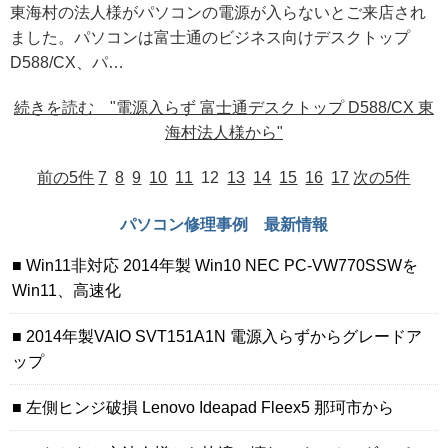
東海村の法人様がパソコンの電源が入らないとご来店され
ました。パソコンは富士通のビジネス向けデスクトップ
D588/CX、パ…
続きを読む "電源入らず 富士通デスクトップ D588/CX 東
海村法人様から"
前の5件
7
8
9
10
11
12
13
14
15
16
17
次の5件
パソコン修理事例 最新情報
Win11非対応 2014年製 Win10 NEC PC-VW770SSWを
Win11、高速化
2014年製VAIO SVT151A1N 電源入らずからグレードア
ップ
左側ヒンジ破損 Lenovo Ideapad Fleex5 那珂市から