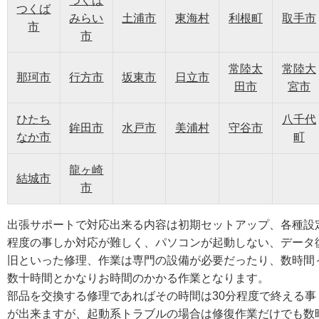
つくば
つくば
みらい
土浦市
東海村
利根町
取手市
市
市
常陸太
常陸大
那珂市
行方市
坂東市
日立市
田市
宮市
ひたち
八千代
鉾田市
水戸市
美浦村
守谷市
なか市
町
龍ヶ崎
結城市
市
出張サポートで対応出来る内容は初期セットアップ、各種設
程度の事しか対応が難しく、パソコンが起動しない、データ
旧といった修理、作業は専門の設備が必要だったり、数時間
数十時間とかなりお時間のかかる作業となります。
部品を交換する修理であればその時間は30分程度で終える事
が出来ますが、起動系トラブルの場合は修復作業だけでも数