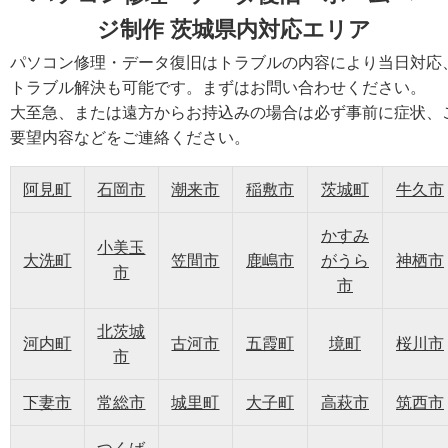
ジ制作 茨城県内対応エリア
パソコン修理・データ復旧はトラブルの内容により当日対応
トラブル解決も可能です。まずはお問い合わせください。
大至急、または遠方からお持込みの場合は必ず事前に症状、
要望内容などをご連絡ください。
阿見町
石岡市
潮来市
稲敷市
茨城町
牛久市
かすみ
小美玉
大洗町
笠間市
鹿嶋市
がうら
神栖市
市
市
北茨城
河内町
古河市
五霞町
境町
桜川市
市
下妻市
常総市
城里町
大子町
高萩市
筑西市