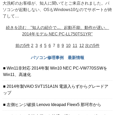
大洗町のお客様が、知人に聞いてとご来店されました。パ
ソコンが起動しない、OSもWindows10なのでサポートが終
了して…
続きを読む "知人の紹介で...、起動不能、動作が遅い、
2014年モデル NEC PC-LL750TS1YR"
前の5件
2
3
4
5
6
7
8
9
10
11
12
次の5件
パソコン修理事例 最新情報
Win11非対応 2014年製 Win10 NEC PC-VW770SSWを
Win11、高速化
2014年製VAIO SVT151A1N 電源入らずからグレードア
ップ
左側ヒンジ破損 Lenovo Ideapad Fleex5 那珂市から