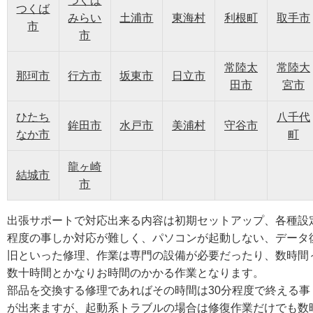
つくば
つくば
みらい
土浦市
東海村
利根町
取手市
市
市
常陸太
常陸大
那珂市
行方市
坂東市
日立市
田市
宮市
ひたち
八千代
鉾田市
水戸市
美浦村
守谷市
なか市
町
龍ヶ崎
結城市
市
出張サポートで対応出来る内容は初期セットアップ、各種設
程度の事しか対応が難しく、パソコンが起動しない、データ
旧といった修理、作業は専門の設備が必要だったり、数時間
数十時間とかなりお時間のかかる作業となります。
部品を交換する修理であればその時間は30分程度で終える事
が出来ますが、起動系トラブルの場合は修復作業だけでも数