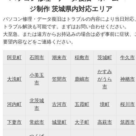
ジ制作 茨城県内対応エリア
パソコン修理・データ復旧はトラブルの内容により当日対応
トラブル解決も可能です。まずはお問い合わせください。
大至急、または遠方からお持込みの場合は必ず事前に症状、
要望内容などをご連絡ください。
阿見町
石岡市
潮来市
稲敷市
茨城町
牛久市
かすみ
小美玉
大洗町
笠間市
鹿嶋市
がうら
神栖市
市
市
北茨城
河内町
古河市
五霞町
境町
桜川市
市
下妻市
常総市
城里町
大子町
高萩市
筑西市